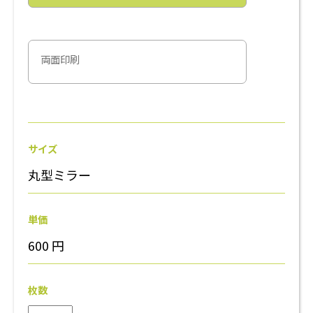
両面印刷
サイズ
丸型ミラー
単価
600
円
枚数