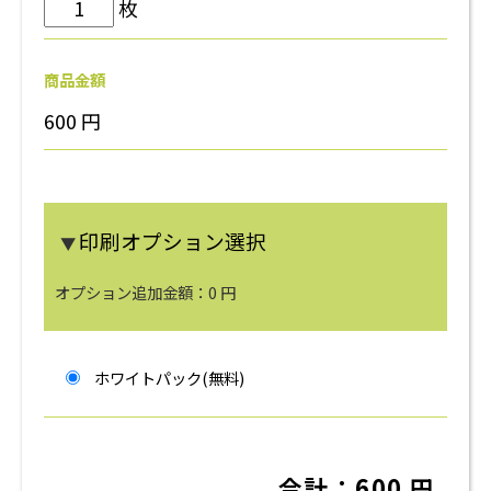
枚
商品金額
600
円
印刷オプション選択
▼
オプション追加金額：
0
円
ホワイトパック(無料)
合計：
600
円