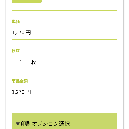
単価
1,270
円
枚数
枚
商品金額
1,270
円
印刷オプション選択
▼