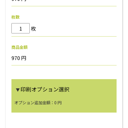
枚数
枚
商品金額
970
円
印刷オプション選択
▼
オプション追加金額：
0
円