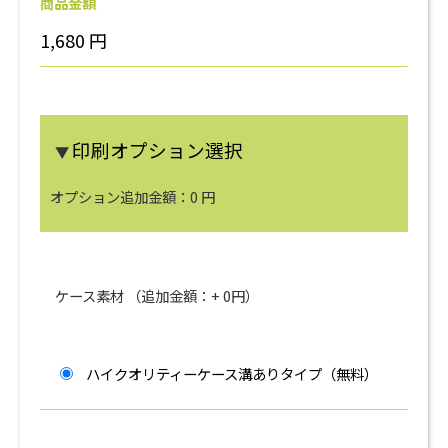
商品金額
1,680
円
印刷オプション選択
▼
オプション追加金額：
0
円
ケース素材 （追加金額：+
0
円）
ハイクオリティーケース溝ありタイプ（無料）