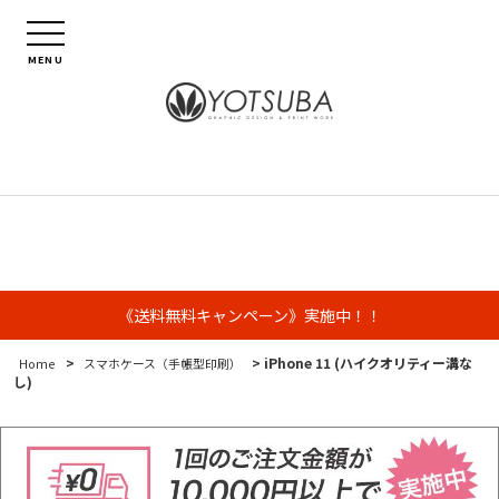
MENU
《送料無料キャンペーン》実施中！！
>
> iPhone 11 (ハイクオリティー溝な
Home
スマホケース（手帳型印刷）
し)