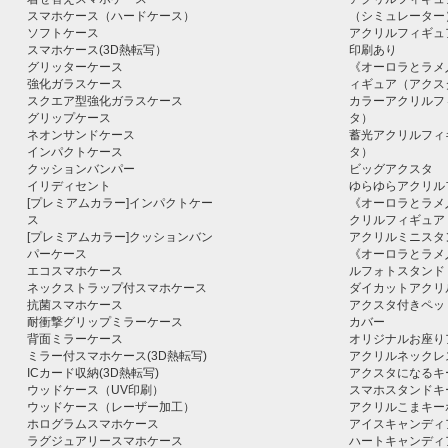
スマホケース（ハードケース）
（シミュレーター
ソフトケース
アクリルフィギュ
スマホケース(3D熱転写）
印刷あり
グリッターケース
《オーロラとラメ
強化ガラスケース
ィギュア（アクス
スクエア型強化ガラスケース
カラーアクリルフ
グリップケース
タ）
ネオンサンドケース
蓄光アクリルフィ
インパクトケース
タ）
クッションバンパー
ビッグアクスタ
イリディセント
ゆらゆらアクリル
[プレミアムカラー]インパクトケー
《オーロラとラメ
ス
クリルフィギュア
[プレミアムカラー]クッションバン
アクリルミニスタ
パーケース
《オーロラとラメ
エコスマホケース
ルフォトスタンド
ネックストラップ付スマホケース
ダイカットアクリ
抗菌スマホケース
アクスタ付きペッ
耐衝撃グリップミラーケース
カバー
背面ミラーケース
オリジナルお座り
ミラー付スマホケース(3D熱転写)
アクリルネックレ
ICカード収納(3D熱転写)
アクスタになるキ
ウッドケース（UV印刷）
スマホスタンドキ
ウッドケース（レーザー加工）
アクリルこまキー
ホログラムスマホケース
アイスキャンディ
ラグジュアリースマホケース
ハートキャンディ