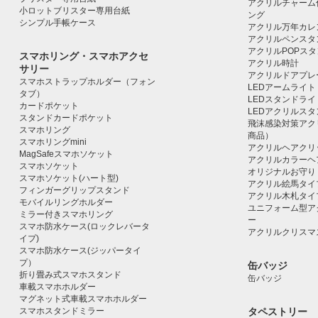
アクリルチャーム
小ロットブリスター専用台紙
ング
シンプル手帳ケース
アクリル万年カレ
アクリルペンスタ
アクリルPOPス
スマホリング・スマホアクセ
アクリル時計
サリー
アクリルドアプレ
スマホストラップホルダー（フォン
LEDアームライト
タブ）
LEDスタンドライ
カードポケット
LEDアクリルス
スタンドカードポケット
飛沫感染対策アク
スマホリング
商品）
スマホリングmini
アクリルヘアクリ
MagSafeスマホソケット
アクリルカラーヘ
スマホソケット
オリジナルお守り
スマホソケット(ハート型)
アクリル絵馬タイ
フィンガーグリップスタンド
アクリル木札タイ
モバイルリングホルダー
ユニフォーム型ア
ミラー付きスマホリング
ー
スマホ防水ケース(ロックレバータ
アクリルクリスマ
イプ)
スマホ防水ケース(ジッパータイ
プ）
缶バッジ
折り畳み式スマホスタンド
缶バッジ
車載スマホホルダー
マグネット式車載スマホホルダー
スマホスタンドミラー
タペストリー