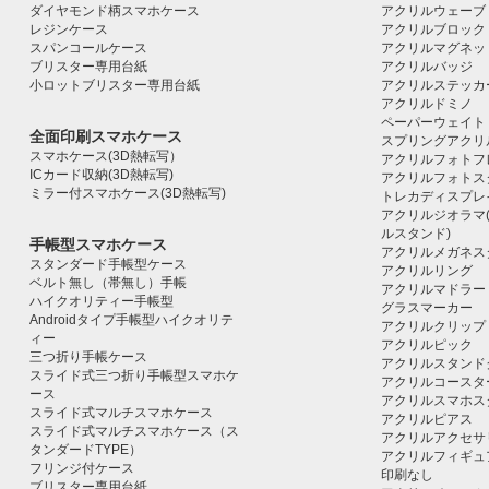
ダイヤモンド柄スマホケース
アクリルウェーブ
レジンケース
アクリルブロック｜ac
スパンコールケース
アクリルマグネッ
ブリスター専用台紙
アクリルバッジ
小ロットブリスター専用台紙
アクリルステッカ
アクリルドミノ
ペーパーウェイト
全面印刷スマホケース
スプリングアクリ
スマホケース(3D熱転写）
アクリルフォトフ
ICカード収納(3D熱転写)
アクリルフォトス
ミラー付スマホケース(3D熱転写)
トレカディスプレ
アクリルジオラマ
ルスタンド)
手帳型スマホケース
アクリルメガネス
スタンダード手帳型ケース
アクリルリング
ベルト無し（帯無し）手帳
アクリルマドラー
ハイクオリティー手帳型
グラスマーカー
Androidタイプ手帳型ハイクオリテ
アクリルクリップ
ィー
アクリルピック
三つ折り手帳ケース
アクリルスタンド
スライド式三つ折り手帳型スマホケ
アクリルコースタ
ース
アクリルスマホス
スライド式マルチスマホケース
アクリルピアス
スライド式マルチスマホケース（ス
アクリルアクセサ
タンダードTYPE）
アクリルフィギュ
フリンジ付ケース
印刷なし
ブリスター専用台紙