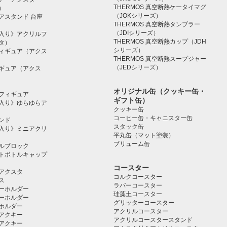
THERMOS 真空断熱ケータイマグ
）
（JOKシリーズ）
アスタンド 台座
THERMOS 真空断熱タンブラー
（JDIシリーズ）
入り》アクリルフ
THERMOS 真空断熱カップ（JDH
タ）
シリーズ）
ィギュア（アクス
THERMOS 真空断熱スープジャー
（JEDシリーズ）
ギュア（アクス
オリジナル缶（クッキー缶・
フィギュア
ギフト缶）
入り》ゆらゆらア
クッキー缶
コーヒー缶・キャニスター缶
ンド
スタック缶
入り》ミニアクリ
平丸缶（マット塗装）
ブリューム缶
ルブロック
トボトルキャップ
コースター
アクスタ
コルクコースター
ス
ラバーコースター
ーホルダー
珪藻土コースター
ーホルダー
グリッターコースター
ホルダー
アクリルコースター
アクキー
アクリルコースタースタンド
アクキー