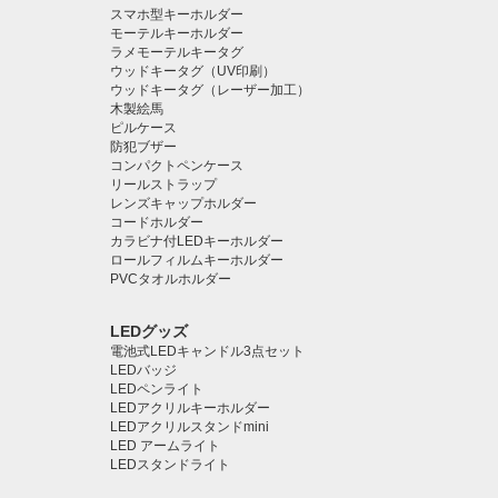
スマホ型キーホルダー
モーテルキーホルダー
ラメモーテルキータグ
ウッドキータグ（UV印刷）
ウッドキータグ（レーザー加工）
木製絵馬
ピルケース
防犯ブザー
コンパクトペンケース
リールストラップ
レンズキャップホルダー
コードホルダー
カラビナ付LEDキーホルダー
ロールフィルムキーホルダー
PVCタオルホルダー
LEDグッズ
電池式LEDキャンドル3点セット
LEDバッジ
LEDペンライト️
LEDアクリルキーホルダー
LEDアクリルスタンドmini
LED アームライト
LEDスタンドライト