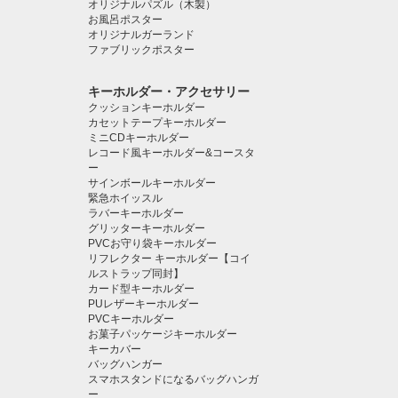
オリジナルパズル（木製）
お風呂ポスター
オリジナルガーランド
ファブリックポスター
キーホルダー・アクセサリー
クッションキーホルダー
カセットテープキーホルダー
ミニCDキーホルダー
レコード風キーホルダー&コースタ
ー
サインボールキーホルダー
緊急ホイッスル
ラバーキーホルダー
グリッターキーホルダー
PVCお守り袋キーホルダー
リフレクター キーホルダー【コイ
ルストラップ同封】
カード型キーホルダー
PUレザーキーホルダー
PVCキーホルダー
お菓子パッケージキーホルダー
キーカバー
バッグハンガー
スマホスタンドになるバッグハンガ
ー