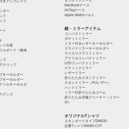
タブレットケース️
付きアンブレラリ
MacBookケース
AirTagケース
ンダー
Apple Watchベルト
ンド
タンド
鏡・ミラーアイテム
ート
コンパクトミラー
ポケットミラー
ト
ミラー付きレザーキーホルダー
タンド台座
スライドミラーキーホルダー
リルボード（無地
ラメ入りスライドミラー
アクリルコンパクトミラー
ップ
LEDコンパクトミラー
アクリップ
スティックミラー
レザーミラー
プキーホルダー
折りたたみスタンドミラー
プキーホルダー
スタンドミラー（PUレザー）
クリルキーホルダ
ハンドミラー
ミラー付折りたたみコーム
スグッズ
折りたたみ洋服クリーナー（ミラー
付）
オリジナルTシャツ
スタンダードタイプDM030
定番Tシャツ00085-CVT