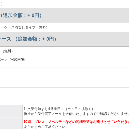
料）
（追加金額：+
0
円）
ィーケース溝なしタイプ（無料）
ース （追加金額：+
0
円）
ク（無料）
ック（+50円/枚）
注文受付時より4営業日～（土・日・祝除く）
弊社から受付完了メールを送信いたしますのでご確認くださいませ
印刷、プレス、ノベルティなどの同梱発送はお断りさせていただき
あらかじめご了承ください。