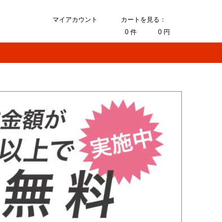
マイアカウント
カートを見る：
0
件
0
円