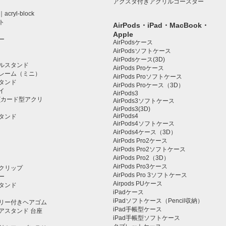
アクスタ付きアクリルコースター
ryl-block
ト
AirPods・iPad・MacBook・
Apple
ー
AirPodsケース
AirPodsソフトケース
AirPodsケース(3D)
ルスタンド
AirPods Proケース
レーム（ミニ）
AirPods Proソフトケース
タンド
AirPods Proケース（3D）
イ
AirPods3
(カード型アクリ
AirPods3ソフトケース
AirPods3(3D)
AirPods4
タンド
AirPods4ソフトケース
AirPods4ケース（3D）
AirPods Pro2ケース
AirPods Pro2ソフトケース
AirPods Pro2（3D）
AirPods Pro3ケース
クリップ
AirPods Pro 3ソフトケース
ー
Airpods PUケース
タンド
iPadケース
iPadソフトケース（Pencil収納）
リー付きヘアゴム
iPad手帳型ケース
アスタンド 台座
iPad手帳型ソフトケース