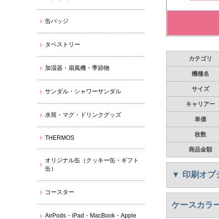
缶バッジ
タペストリー
カテゴリ
加湿器・扇風機・季節物
機種名
サイズ
サンダル・シャワーサンダル
キャリアー
水筒・マグ・ドリンクグッズ
単価
枚数
THERMOS
商品金額
オリジナル缶（クッキー缶・ギフト
缶）
▼
印刷オプ
コースター
ケースカラー
AirPods・iPad・MacBook・Apple