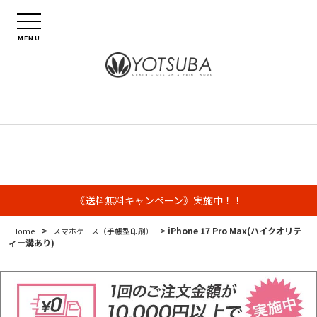
MENU
《送料無料キャンペーン》実施中！！
>
> iPhone 17 Pro Max(ハイクオリテ
Home
スマホケース（手帳型印刷）
ィー溝あり)