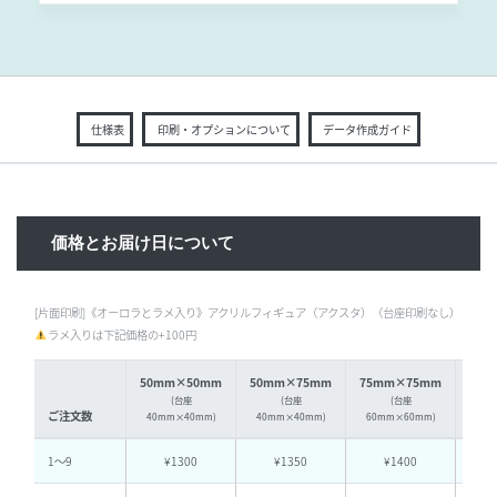
仕様表
印刷・オプションについて
データ作成ガイド
価格とお届け日について
[片面印刷]《オーロラとラメ入り》アクリルフィギュア（アクスタ）（台座印刷なし）（税込
ラメ入りは下記価格の+100円
50mm×50mm
50mm×75mm
75mm×75mm
75m
(台座
(台座
(台座
ご注文数
40mm×40mm)
40mm×40mm)
60mm×60mm)
60
1〜9
¥1300
¥1350
¥1400