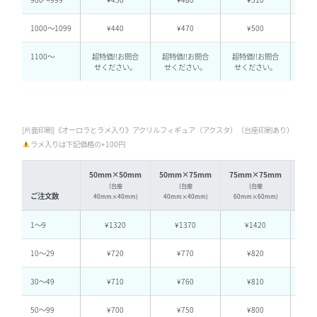
1000〜1099
¥440
¥470
¥500
1100～
超特価!!お問合
超特価!!お問合
超特価!!お問合
超特
せください。
せください。
せください。
く
[片面印刷]《オーロラとラメ入り》アクリルフィギュア（アクスタ）（台座印刷あり）（税込
ラメ入りは下記価格の+100円
50mm×50mm
50mm×75mm
75mm×75mm
75m
(台座
(台座
(台座
ご注文数
40mm×40mm)
40mm×40mm)
60mm×60mm)
60
1〜9
¥1320
¥1370
¥1420
10〜29
¥720
¥770
¥820
30〜49
¥710
¥760
¥810
50〜99
¥700
¥750
¥800