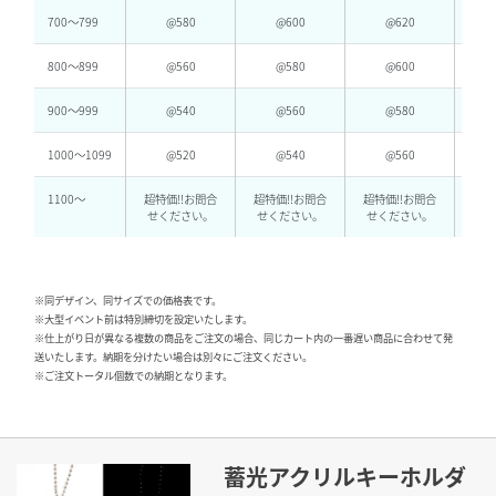
700〜799
@580
@600
@620
800〜899
@560
@580
@600
900〜999
@540
@560
@580
1000〜1099
@520
@540
@560
1100～
超特価!!お問合
超特価!!お問合
超特価!!お問合
超特
せください。
せください。
せください。
せ
※同デザイン、同サイズでの価格表です。
※大型イベント前は特別締切を設定いたします。
※仕上がり日が異なる複数の商品をご注文の場合、同じカート内の一番遅い商品に合わせて発
送いたします。納期を分けたい場合は別々にご注文ください。
※ご注文トータル個数での納期となります。
蓄光アクリルキーホルダ