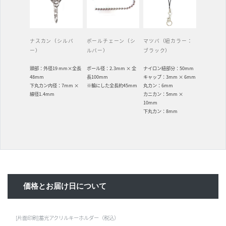
ナスカン（シルバ
ボールチェーン（シ
マツバ（紐カラー：
ー）
ルバー）
ブラック）
頭部：外径19 mm×全長
ボール径：2.3mm × 全
ナイロン紐部分：50mm
48mm
長100mm
キャップ：3mm × 6mm
下丸カン内径：7mm ×
※輪にした全長約45mm
丸カン：6mm
線径1.4mm
カニカン：5mm ×
10mm
下丸カン：8mm
価格とお届け日について
[片面印刷]蓄光アクリルキーホルダー（税込）