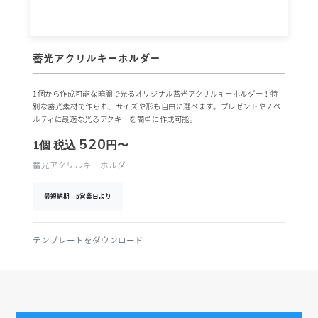
蓄光アクリルキーホルダー
1個から作成可能な暗闇で光るオリジナル蓄光アクリルキーホルダー！特
別な蓄光素材で作られ、サイズや形も自由に選べます。プレゼントやノベ
ルティに最適な光るアクキーを簡単に作成可能。
520
1個
税込
円〜
蓄光アクリルキーホルダー
最短納期 5営業日より
テンプレートをダウンロード