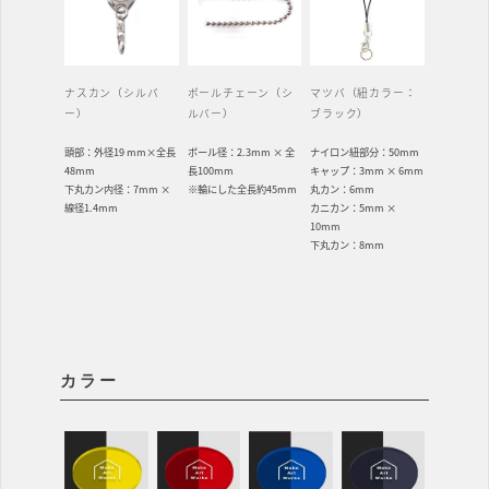
ナスカン（シルバ
ボールチェーン（シ
マツバ（紐カラー：
ー）
ルバー）
ブラック）
頭部：外径19 mm×全長
ボール径：2.3mm × 全
ナイロン紐部分：50mm
48mm
長100mm
キャップ：3mm × 6mm
下丸カン内径：7mm ×
※輪にした全長約45mm
丸カン：6mm
線径1.4mm
カニカン：5mm ×
10mm
下丸カン：8mm
カラー