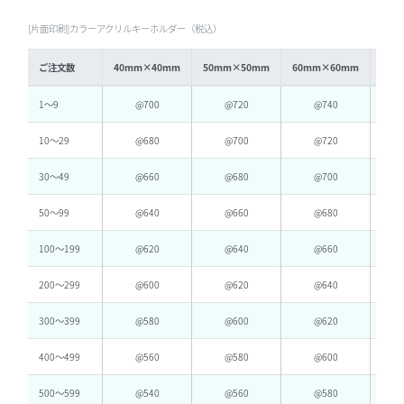
[片面印刷]カラーアクリルキーホルダー（税込）
ご注文数
40mm×40mm
50mm×50mm
60mm×60mm
70m
1〜9
@700
@720
@740
10〜29
@680
@700
@720
30〜49
@660
@680
@700
50〜99
@640
@660
@680
100〜199
@620
@640
@660
200〜299
@600
@620
@640
300〜399
@580
@600
@620
400〜499
@560
@580
@600
500〜599
@540
@560
@580