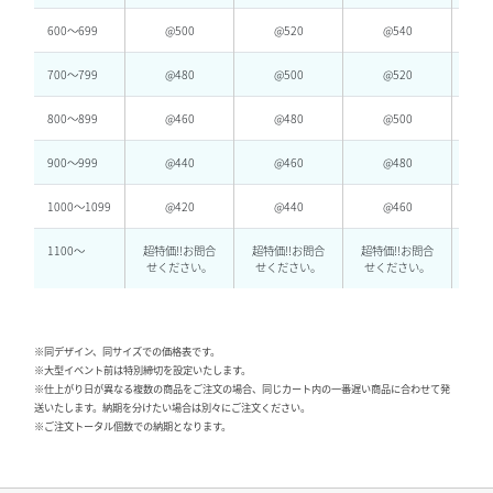
600〜699
@500
@520
@540
700〜799
@480
@500
@520
800〜899
@460
@480
@500
900〜999
@440
@460
@480
1000〜1099
@420
@440
@460
1100～
超特価!!お問合
超特価!!お問合
超特価!!お問合
超特
せください。
せください。
せください。
せ
※同デザイン、同サイズでの価格表です。
※大型イベント前は特別締切を設定いたします。
※仕上がり日が異なる複数の商品をご注文の場合、同じカート内の一番遅い商品に合わせて発
送いたします。納期を分けたい場合は別々にご注文ください。
※ご注文トータル個数での納期となります。