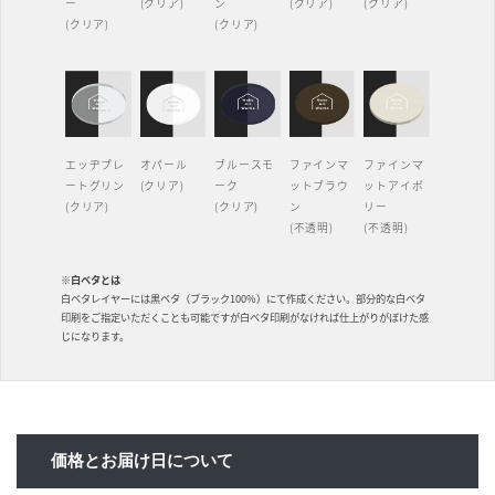
ー
(クリア)
ン
(クリア)
(クリア)
(クリア)
(クリア)
エッヂプレ
オパール
ブルースモ
ファインマ
ファインマ
ートグリン
(クリア)
ーク
ットブラウ
ットアイボ
(クリア)
(クリア)
ン
リー
(不透明)
(不透明)
※白ベタとは
白ベタレイヤーには黒ベタ（ブラック100%）にて作成ください。部分的な白ベタ
印刷をご指定いただくことも可能ですが白ベタ印刷がなければ仕上がりがぼけた感
じになります。
価格とお届け日について