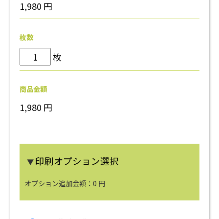
1,980
円
枚数
枚
商品金額
1,980
円
印刷オプション選択
▼
オプション追加金額：
0
円