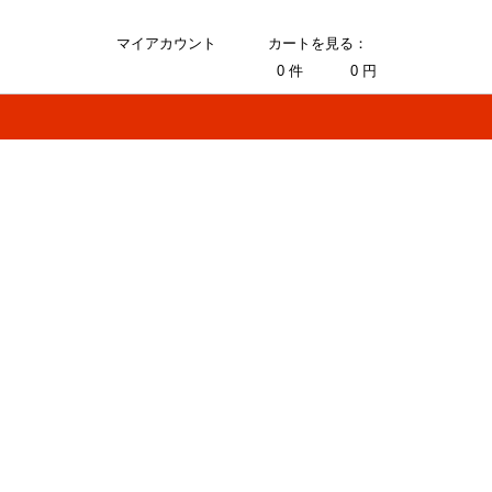
マイアカウント
カートを見る：
0
件
0
円