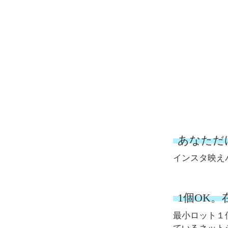
あなただ
インスタ映え
1個OK
最小ロット１