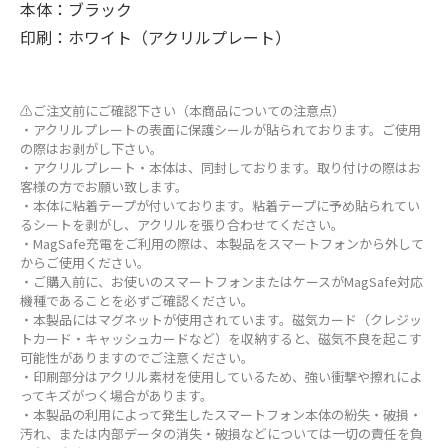
本体：ブラック
印刷：ホワイト（アクリルプレート）
⚠ご注文前にご確認下さい（本商品についての注意点）
・アクリルプレートの表面に保護シールが貼られております。ご使用
の際はお剥がし下さい。
・アクリルプレート・本体は、同封しております。取り付けの際はお
客様の方でお願い致します。
・本体に粘着テープが付いております。粘着テープに予め貼られてい
るシートを剥がし、アクリルを張り合わせてください。
・MagSafe充電をご利用の際は、本製品をスマートフォンから外して
からご使用ください。
・ご購入前に、お使いのスマートフォンまたはケースがMagSafe対応
機種であることを必ずご確認ください。
・本製品にはマグネットが使用されています。磁気カード（クレジッ
トカード・キャッシュカードなど）を収納すると、磁気不良を起こす
可能性がありますのでご注意ください。
・印刷部分はアクリル素材を使用しているため、強い衝撃や擦れによ
ってキズがつく場合があります。
・本製品の利用によって発生したスマートフォン本体の紛失・破損・
汚れ、または内部データの消失・破損などについては一切の責任を負