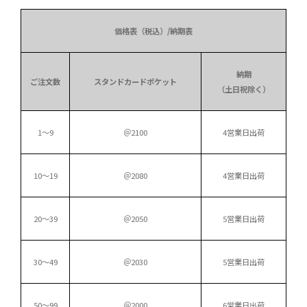
価格表（税込）/納期表
納期
ご注文数
スタンドカードポケット
（土日祝除く）
1〜9
＠2100
4営業日出荷
10～19
＠2080
4営業日出荷
20～39
＠2050
5営業日出荷
30～49
＠2030
5営業日出荷
50～99
＠2000
6営業日出荷