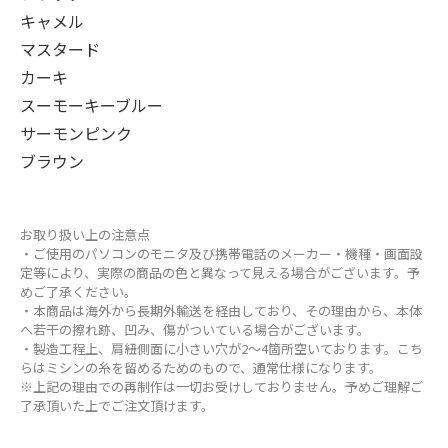
キャメル
マスタード
カーキ
スーモーキーブルー
サーモンピンク
ブラウン
お取り扱い上の注意点
・ご使用のパソコンのモニタ及び携帯電話のメーカー・機種・画面設
定等により、実際の商品の色と異なって見える場合がございます。予
めご了承ください。
・本商品は海外から長期外輸送を経由しており、その理由から、本体
へ若干の擦れ跡、凹み、傷がついている場合がございます。
・製造工程上、肩紐側面に小さい穴が2～4箇所空いております。こち
らはミシンの糸を留めるためのもので、通常仕様になります。
※上記の理由での再制作は一切お受けしておりません。予めご理解ご
了承頂いた上でご注文頂けます。