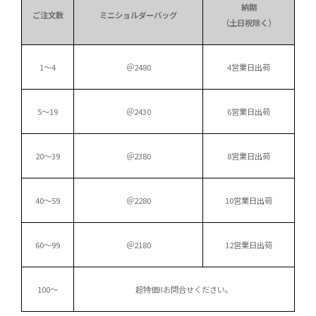
納期
ご注文数
ミニショルダーバッグ
（土日祝除く）
1～4
＠2480
4営業日出荷
5～19
＠2430
6営業日出荷
20～39
＠2380
8営業日出荷
40～59
＠2280
10営業日出荷
60～99
＠2180
12営業日出荷
100～
超特価!!
お問合せください。