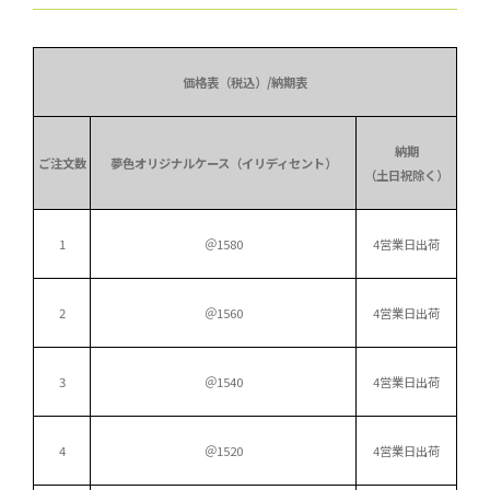
価格表（税込）/納期表
納期
ご注文数
夢色オリジナルケース（イリディセント）
（土日祝除く）
1
＠1580
4営業日出荷
2
＠1560
4営業日出荷
3
＠1540
4営業日出荷
4
＠1520
4営業日出荷