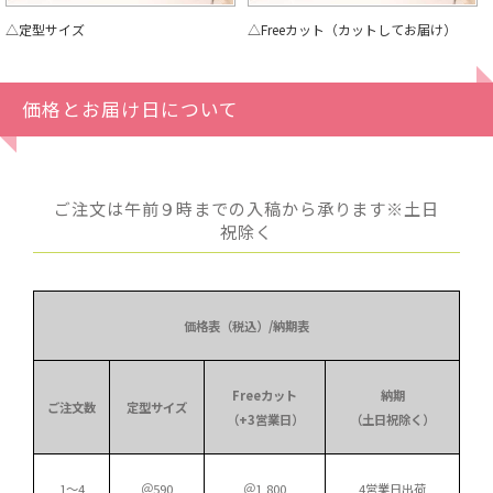
△定型サイズ
△Freeカット（カットしてお届け）
価格とお届け日について
ご注文は午前９時までの入稿から承ります※土日
祝除く
価格表（税込）/納期表
Freeカット
納期
ご注文数
定型サイズ
（+3営業日）
（土日祝除く）
1～4
＠590
＠1,800
4営業日出荷