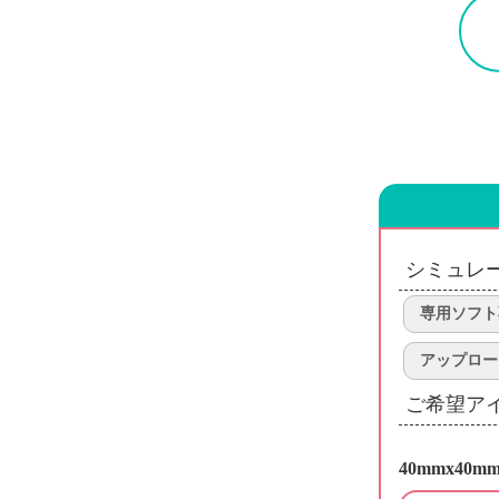
シミュレ
専用ソフト
アップロー
ご希望ア
40mmx40m