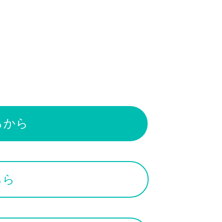
らから
ちら