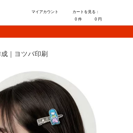
マイアカウント
カートを見る：
0
件
0
円
作成｜ヨツバ印刷