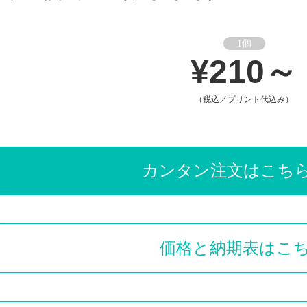
1個
¥210～
（税込／プリント代込み）
カンタン注文はこち
価格と納期表はこ