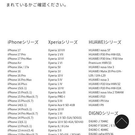
まれているかご確認ください。
iPhoneシリーズ
Xperiaシリーズ
HUAWEIシリーズ
iPhone 17
Xperia 10 VII
HUAWEI nova 5T
iPhone 17 Pro
Xperia 1 VII
HUAWEI P30 Pro HW-02L
iPhone 17 Pro Max
Xperia 10 VI
HUAWEI P30 lite / P30 lite
iPhone Air
Xperia 1 VI
Premium HWV33
iPhone 16e / 17e
Xperia 5V
HUAWEI nova lite 3
iPhone 16
Xperia 1V
HUAWEI Mate 20 Pro LYA-
iPhone 16 Pro
Xperia 10 V
L09 / LYA-L29
iPhone 16 Pro Max
Xperia 5 IV
HUAWEI nova 3
iPhone 16 Plus
Xperia 1 IV
HUAWEI P20 lite HWV32
iPhone 15(6.1)
Xperia 10 IV
HUAWEI P20 Pro HW-01K
iPhone 15 Pro(6.1)
Xperia Ace lll
HUAWEI nova lite 2 704HW
iPhone 15 Pro Max(6.7)
Xperia PRO-I
HUAWEI P10
iPhone 15 Plus(6.7)
Xperia 5 III
HUAWEI P9 lite
iPhone 14(6.1)
Xperia Ace II SO-41B
HUAWEI P9
iPhone 14 Pro(6.1)
Xperia 10 III
DIGNOシリーズ
iPhone 14 Pro Max(6.7)
Xperia 1 III
iPhone 14 Plus(6.7)
Xperia 1 II SO-51A/SOG01
DIGNO J 704KC
iPhone 13(6.1)
Xperia 10 II SO-41A/SOV43
DIGNO F 503KC / E 503KC
iPhone 13 Pro(6.1)
Xperia 8 / 8 Lite
DIGNO C 404KC
iPhone 13 mini(5.4)
Xperia 5 II
DIGNO rafre KYV36
iPhone 13 Pro Max(6.7)
Xperia 1 SO-03L / SOV40