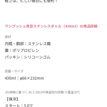
軽さは、忙しい毎日にも便利！
ワンプッシュ真空ステンレスボトル（430ml）の商品詳細
素材
内瓶・胴部：ステンレス鋼
蓋：ポリプロピレン
パッキン：シリコーンゴム
容量・サイズ
430ml：φ66×232mm
JIS規格に基づくJIS S 2053の保温効力試験 ※室温20℃
【保冷】
スタート：5.0℃