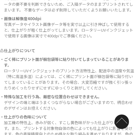
ータの要不要を判断できないため、ご入稿データのままプリントされてし
まいます。 不要なデータは必ず削除していただくようお願いいたします。
・画像は解像度400dpi
写真データやイラスト画像データ等を実寸以上に引き伸ばして使用する
と、仕上がりが粗く仕上がってしまいます。ロータリーUVインクジェット
で使用する画像は実寸で400dpiでご準備ください。
⚠仕上がりについて
・ごく稀にプリント面が梱包袋等に貼り付いてしまっていることがありま
す。
ロータリーUVインクジェットのプリント方法特性上、配送中の湿度や気温
（特に高温多湿）によっては、ごく稀にプリント面が梱包袋等に貼り付い
てしまっていることがあります。その場合、大変恐縮ですが強く引っ張っ
たりめくったりせずにせずにゆっくりと剥がしてください。
・特殊な加工を行う為、厳密な位置合わせはできません。
デザインの端と端はうまくつながらない場合がございますので、柄合わせ
のデザインはお控えください。
・仕上がりの色味について
加工機の特性上、赤みが弱く、すこし黄色味がかった仕上がりになりま
す。また、プリントする対象物自体の色によっても仕上がりに影響を受け
ます。色の表現精度向上のため様々な取り組みを進めておりますが、色の