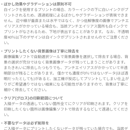
・ぼかし効果やグラデーションは原則不可
白インクを使用するプリントの場合、カラーインクの下に白いインクがプ
リントされるため、透過処理によるぼかしやグラデーションが表現できま
せん。 辺や線が垂直または水平ではなく、かつ低解像度の画像でアンチエ
イリアスがかかっている場合も、当該アンチエイリアス箇所も白インクで
プリントがなされるため、下地が表出することがあります。 なお、不透明
度40％以下のデザインは白インクがプリントされませんのでご注意くださ
い。
・プリントしたくない背景画像は丁寧に除去を
画像編集ソフトで自動選択ツールで背景画像を選択して除去する場合、背
景の選択が充分ではなく背景画像データが残ってしまうことがあります。
またきれいに除去したつもりでも、アンチエイリアスがかかっていて半透
明部分が残ることがあります。 僅かでも濃度が0％ではないデータ(ほぼ透
明だったとしても)があると、加工機が反応してプリントしてしまい仕上が
りがご希望通りではない結果になる可能性がありますので、背景は丁寧に
細かく除去してください。
・クリア(グロス)の印刷範囲について
入稿データの透過していない箇所全てにクリアが印刷されます。クリアを
印刷したくない箇所は画像編集ソフトで除去するなどして透過してくださ
い。
・不要なデータは必ず削除を
ご入稿データにプリントしたくないデータが残っていた場合でも、当該デ