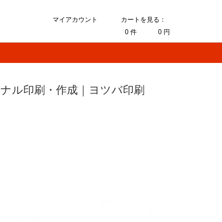
マイアカウント
カートを見る：
0
件
0
円
ジナル印刷・作成｜ヨツバ印刷