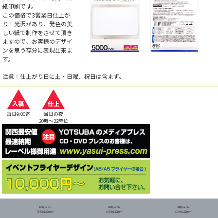
紙印刷です。
この価格で3営業日仕上が
り！光沢があり、発色の美
しい紙で制作をさせて頂き
ますので、お客様のデザイ
ンを思う存分に表現出来ま
す。
注意：仕上がり日に土・日曜、祝日は含まず。
毎日9:00迄
当日の夜
20時～22時位
台紙4c/0c
台紙4c/1c
台紙4c/4c
(140x122mm)
(140x122mm)
(140x122mm)