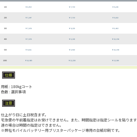
100
￥6,653
￥7,733
￥8,230
200
￥7,247
￥7,733
￥8,910
300
￥7,938
￥8,230
￥9,493
400
￥7,938
￥9,140
￥10,184
500
￥8,521
￥9,590
￥10,184
1000
￥10,865
￥12,150
￥13,306
仕様
用紙 : 180kgコート
色数 : 選択事項
注意
仕上がり日に土日祝含まず。
宅急便の午前着指定はお受けできません。また、時間指定は指定シールを貼ります
達の場合は時間の指定はできません。
※弊社モバイルバッテリー用ブリスターパッケージ専用の台紙印刷です。