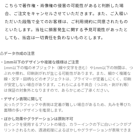
こちらで著作権・肖像権の侵害の可能性があると判断した場
合、ご注文をキャンセルさせていただきます。また、ご入稿い
ただいた段階で全てのお客様は、ご利用規約に同意されたもの
といたします。当社に損害発生に関する予見可能性があったと
しても、当店は一切責任を負わないものとします。
⚠データ作成の注意
・1mm以下のデザインや複雑な模様はご注意
1mm以下の幅のオブジェクト（線や文字を含む）や1mm以下の隙間は、つ
ぶれや擦れ、印刷剥がれが生じる可能性があります。また、細かく複雑な
線・文字・図柄などのオブジェクトは、プライマーが定着しにくく、印刷
が安定しない場合があります。これらによる不具合（つぶれ・剥がれ等）
は保証の対象外となりますので、あらかじめご了承ください。
・デザイン表現に関して
尖ったグラフィックや表現は定着が難しい場合があるため、丸みを帯びた
面積の多いデザインを推奨します。
・ぼかし効果やグラデーションは原則不可
白インクを使用するプリントの場合、カラーインクの下に白いインクがプ
リントされるため、透過処理によるぼかしやグラデーションが表現できま