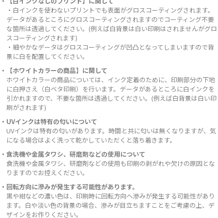
・【白インクなしのプリント】に関して
・白インクを使わないプリントでも表面がグロスコーティングされます。
データがあるところにグロスコーティングされますのでコーティング不要
な箇所は透過してください。(例えば白背景は白い印刷はされませんがグロ
スコーティングされます)
・細やかなデータはグロスコーティングが凹凸となってしまいますので背
景に白を配置してください。
・【ホワイトカラーの商品】に関して
ホワイトカラーの商品については、インク定着のために、印刷部分の下地
に白押さえ（白ベタ印刷）を行います。データがあるところに白インクを
引かれますので、不要な箇所は透過してください。(例えば白背景は白い印
刷がされます)
・UVインクは特有の匂いについて
UVインクは特有の匂いがあります。時間と共に匂いは無くなりますが、気
になる場合はよく洗って乾かしていただくと落ち着きます。
・食洗機や金属タワシ、研磨剤などの使用について
食洗機や金属タワシ、研磨剤などの使用も印刷の剥がれや欠けの原因とな
りますのでお控えください。
・回転方向に滲みが発生する可能性があります。
黒や紺などの濃い色は、印刷時に回転方向へ滲みが発生する可能性があり
ます。白や淡い色の背景の場合、滲みが目立ちますことをご考慮の上、デ
ザインをお作りください。