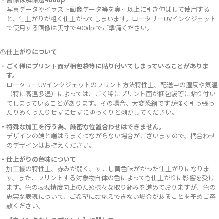
写真データやイラスト画像データ等を実寸以上に引き伸ばして使用する
と、仕上がりが粗く仕上がってしまいます。ロータリーUVインクジェット
で使用する画像は実寸で400dpiでご準備ください。
⚠仕上がりについて
・ごく稀にプリント面が梱包袋等に貼り付いてしまっていることがありま
す。
ロータリーUVインクジェットのプリント方法特性上、配送中の湿度や気温
（特に高温多湿）によっては、ごく稀にプリント面が梱包袋等に貼り付い
てしまっていることがあります。その場合、大変恐縮ですが強く引っ張っ
たりめくったりせずにせずにゆっくりと剥がしてください。
・特殊な加工を行う為、厳密な位置合わせはできません。
デザインの端と端はうまくつながらない場合がございますので、柄合わせ
のデザインはお控えください。
・仕上がりの色味について
加工機の特性上、赤みが弱く、すこし黄色味がかった仕上がりになりま
す。また、プリントする対象物自体の色によっても仕上がりに影響を受け
ます。色の表現精度向上のため様々な取り組みを進めておりますが、色の
忠実な表現について、ご希望にお応えできない場合があることを予めご容
赦ください。