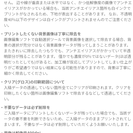
せん。 辺や線が垂直または水平ではなく、かつ低解像度の画像でアンチエ
イリアスがかかっている場合も、当該アンチエイリアス箇所も白インクで
プリントがなされるため、下地が表出することがあります。 なお、不透明
度40％以下のデザインは白インクがプリントされませんのでご注意くださ
い。
・プリントしたくない背景画像は丁寧に除去を
画像編集ソフトで自動選択ツールで背景画像を選択して除去する場合、背
景の選択が充分ではなく背景画像データが残ってしまうことがあります。
またきれいに除去したつもりでも、アンチエイリアスがかかっていて半透
明部分が残ることがあります。 僅かでも濃度が0％ではないデータ(ほぼ透
明だったとしても)があると、加工機が反応してプリントしてしまい仕上が
りがご希望通りではない結果になる可能性がありますので、背景は丁寧に
細かく除去してください。
・クリア(グロス)の印刷範囲について
入稿データの透過していない箇所全てにクリアが印刷されます。クリアを
印刷したくない箇所は画像編集ソフトで除去するなどして透過してくださ
い。
・不要なデータは必ず削除を
ご入稿データにプリントしたくないデータが残っていた場合でも、当該デ
ータの要不要を判断できないため、ご入稿データのままプリントされてし
まいます。 不要なデータは必ず削除していただくようお願いいたします。
・画像は解像度400dpi