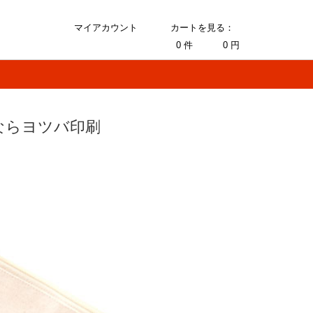
マイアカウント
カートを見る：
0
件
0
円
ならヨツバ印刷