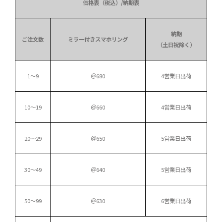
価格表（税込）/納期表
納期
ご注文数
ミラー付きスマホリング
（土日祝除く）
1～9
＠680
4営業日出荷
10～19
＠660
4営業日出荷
20～29
＠650
5営業日出荷
30～49
＠640
5営業日出荷
50～99
＠630
6営業日出荷