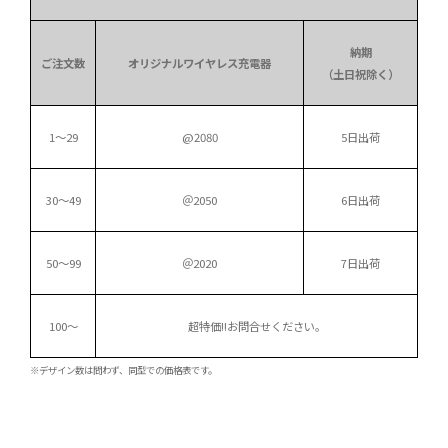
納期
ご注文数
オリジナルワイヤレス充電器
（土日祝除く）
1～29
@2080
5日出荷
30～49
＠2050
6日出荷
50～99
＠2020
7日出荷
100～
超特価!!
お問合せください。
※デザイン数は問わず、同型での価格表です。