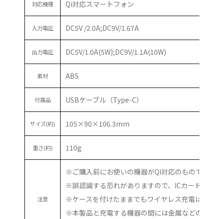
Qi対応スマートフォン
対応機種
DC5V /2.0A;DC9V/1.67A
入力電圧
DC5V/1.0A(5W);DC9V/1.1A(10W)
出力電圧
ABS
素材
USBケーブル（Type-C）
付属品
105×90×106.3mm
サイズ(約)
110g
重さ(約)
※ご購入前にお使いの機器がQi対応のものである
※誤認識する恐れがありますので、ICカードや
※ケースを付けたままでもワイヤレス充電は可能
注意
※本製品と充電する機器の間には金属などの異物