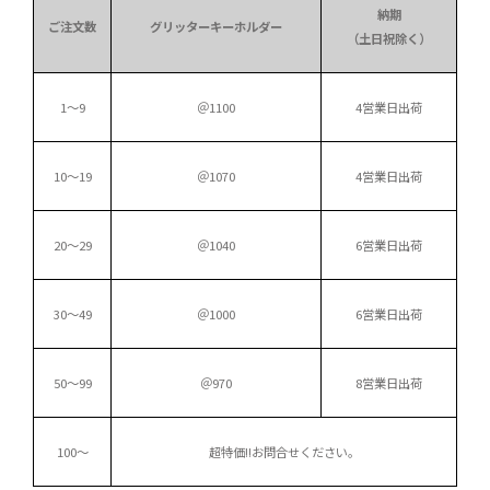
納期
ご注文数
グリッターキーホルダー
（土日祝除く）
1～9
＠1100
4営業日出荷
10～19
＠1070
4営業日出荷
20～29
＠1040
6営業日出荷
30～49
＠1000
6営業日出荷
50～99
＠970
8営業日出荷
100～
超特価!!
お問合せください。