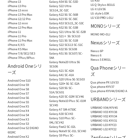
LG K50
iPhone 13
Galaxy A54 5G SC-53D
LG Q Stylus 801LG
iPhone 13 Pro
Galaxy S22 Ultra
LG it LGV36
iPhone 13 mini
SCG14_SC-52C
LG style L-03K
iPhone 13 Pro Max
Galaxy A22 5G SC-56B
LG V20 PRO L-01J
iPhone 12/12 Pro
Galaxy A23 5G SC-56C
iPhone 12 mini
Galaxy A53 SCG15_SC-53C
MONOシリーズ
iPhone 12 Pro Max
Galaxy A52 5G SC-53B
iPhone 11
Galaxy S21 Ultra 5G SC-52B
MONO MO-01J
iPhone 11 Pro
Galaxy S21＋ 5G SCG10
iPhone 11 Pro Max
Galaxy S21 5G SC-51B
Nexusシリーズ
iPhone X/XS
Galaxy S22 SCG13 SC-51C
iPhone XS Max
Galaxy A32 5G SCG08
Nexus 6P
iPhone 7/8/SE2/SE3
Galaxy A51 5G SCG07/SC-
Nexus 6
iPhone 7Plus/8Plus
54A
Nexus 5 EM01L
Galaxy Note20 Ultra 5G
Android Oneシリ
SCG06
Qua Phoneシリー
Galaxy A21 SC-42A
ーズ
ズ
Galaxy A41 SC-41A
Galaxy S20 Ultra 5G SCG03
Android One S10
Qua phone PX LGV33
Galaxy S20+ 5G SC-52A
Android One S9
Qua phone KYV37
Galaxy S20 5G SC-
Android One S8
Qua phone KYV44/DIGNO A
51A/SCG01
Android One S7
Galaxy A20 SC-02M SCV46
Android One S6
URBANOシリーズ
Galaxy Note10 Plus SC-01M
Android One S5
SCV45
Android One X5
URBANO V04/KYV45
Galaxy A7 SM-A750C
Android One X4
URBANO V03 KYV38
Galaxy A30 SCV43
Android One S4
URBANO V02 KYV34
Galaxy S10 Plus SC-
Android One X3
URBANO V01 KYV31
04L/SCV42
Android One S3
URBANO L03 KYY23
Galaxy Feel2 SC-02L
Android One S2 DIGNO
URBANO L02 KYY22
Galaxy Note9 SC-01L SCV40
602KC
Galaxy S9 Plus SC-
Android One X2
ZenFoneシリーズ