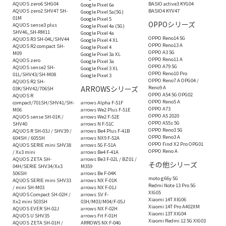
AQUOS zero6 SHG04
BASIO active3 KYG04
Google Pixel 6a
AQUOS zero2 SHV47 SH-
BASIO4 KYV47
Google Pixel 5a(5G)
01M
Google Pixel 5
OPPOシリーズ
AQUOS sense3 plus
Google Pixel 4a (5G)
SHV46_SH-RM11
Google Pixel 4a
OPPO Reno14 5G
AQUOS R3 SH-04L/SHV44
Google Pixel 4 XL
OPPO Reno13 A
AQUOS R2 compact SH-
Google Pixel 4
OPPO A3 5G
M09
Google Pixel 3a XL
OPPO Reno11 A
AQUOS zero
Google Pixel 3a
OPPO A79 5G
AQUOS sense2 SH-
Google Pixel 3 XL
OPPO Reno10 Pro
01L/SHV43/SH-M08
Google Pixel 3
OPPO Reno7 A OPG04 /
AQUOS R2 SH-
ARROWSシリーズ
Reno9 A
03K/SHV42/706SH
OPPO A54 5G OPG02
AQUOS R
OPPO Reno5 A
compact/701SH/SHV41/SH-
arrows Alpha F-51F
OPPO A73
M06
arrows We2 Plus F-51E
OPPO A5 2020
AQUOS sense SH-01K /
arrows We2 F-52E
OPPO A55s 5G
SHV40
arrows N F-51C
OPPO Reno3 5G
AQUOS R SH-03J / SHV39 /
arrows Be4 Plus F-41B
OPPO Reno3 A
604SH / 605SH
arrows NX9 F-52A
OPPO Find X2 Pro OPG01
AQUOS SERIE mini SHV38
arrows 5G F-51A
OPPO Reno A
/ Xx3 mini
arrows Be4 F-41A
AQUOS ZETA SH-
arrows Be3 F-02L / BZ01 /
その他シリーズ
04H/SERIE SHV34/Xx3
M359
506SH
arrows Be F-04K
moto g66y 5G
AQUOS SERIE mini SHV33
arrows NX F-01K
Redmi Note 13 Pro 5G
/ mini SH-M03
arrows NX F-01J
XIG05
AQUOS Compact SH-02H /
arrows SV F-
Xiaomi 14T XIG06
Xx2 mini 503SH
03H/M03/M04/F-05J
Xiaomi 14T Pro A402XM
AQUOS EVER SH-02J
arrows NX F-02H
Xiaomi 13T XIG04
AQUOS U SHV35
arrows Fit F-01H
Xiaomi Redmi 12 5G XIG03
AQUOS ZETA SH-01H /
ARROWS NX F-04G