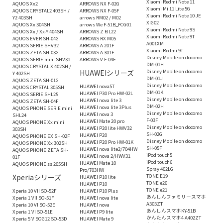
Xiaomi Redmi Note 11
AQUOS Xx2
ARROWS NX F-02G
Xiaomi Mi 11 Lite 5G
AQUOS CRYSTAL2 403SH /
ARROWS NX F-05F
Xiaomi Redmi Note 10 JE
Y2 403SH
arrows RM02 / M02
XIG02
AQUOS Xx 304SH
arrows We F-51B_FCG01
Xiaomi Redmi Note 9S
AQUOS Xx / Xx-Y 404SH
ARROWS Z FJL22
Xiaomi Redmi Note 9T
AQUOS EVER SH-04G
ARROWS RX M05
A001XM
AQUOS SERIE SHV32
ARROWS A 201F
Xiaomi Redmi 9T
AQUOS ZETA SH-03G
ARROWS A 301F
Disney Mobile on docomo
AQUOS SERIE mini SHV31
ARROWS V F-04E
DM-01H
AQUOS CRYSTAL X 402SH /
HUAWEIシリーズ
Disney Mobile on docomo
Y 402SH
DM-01J
AQUOS ZETA SH-01G
Disney Mobile on docomo
HUAWEI nova5T
AQUOS CRYSTAL 305SH
DM-01K
HUAWEI P30 Pro HW-02L
AQUOS SERIE SHL25
Disney Mobile on docomo
HUAWEI nova lite 3
AQUOS ZETA SH-04F
DM-02H
HUAWEI nova lite 3Plus
AQUOS PHONE SERIE mini
Disney Mobile on docomo
HUAWEI nova 3
SHL24
F-03F
HUAWEI Mate 20 pro
AQUOS PHONE Xx mini
Disney Mobile on docomo
HUAWEI P20 lite HWV32
303SH
SH-02G
HUAWEI P20
AQUOS PHONE EX SH-02F
Disney Mobile on docomo
HUAWEI P20 Pro HW-01K
AQUOS PHONE Xx 302SH
SH-05F
HUAWEI nova lite2/704HW
AQUOS PHONE ZETA SH-
iPod touch5
HUAWEI nova 2/HWV31
01F
iPod touch6
HUAWEI Mate 10
AQUOS PHONE ss 205SH
Spray 402LG
Pro/703HW
Xperiaシリーズ
TONE E19
HUAWEI P10 lite
TONE e20
HUAWEI P10
TONE e21
Xperia 10 VII SO-52F
HUAWEI P10 Plus
あんしんファミリースマホ
Xperia 1 VII SO-51F
HUAWEI nova lite
A303ZT
Xperia 10 VI SO-52E
HUAWEI nova
あんしんスマホKY-51B
Xperia 1 VI SO-51E
HUAWEI P9 lite
かんたんスマホ4 A402ZT
Xperia 5 V SOG12 SO-53D
HUAWEI Mate 9