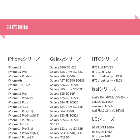
対応機種
iPhoneシリーズ
Galaxyシリーズ
HTCシリーズ
iPhone 17
Galaxy S26+ SC-52G
HTC U11 HTV33
iPhone 17 Pro
Galaxy S26 Ultra SC-53G
HTC 10 HTV32
iPhone 17 Pro Max
Galaxy S26 SC-51G
HTC J butterfly HTV31
iPhone Air
Galaxy A57 SC-54G SCG39
HTC J butterfly HTL23
iPhone 16e / 17e
Galaxy A36 5G SC-54F
isaiシリーズ
iPhone 16
Galaxy S25 Ultra SC-52F
iPhone 16 Pro
Galaxy S25 SC-51F
isai V30+ LGV35/LG V30+ L-
iPhone 16 Pro Max
Galaxy A25 5G SC-53F
01K/JOJO L-02K
iPhone 16 Plus
Galaxy S24 FE SCG30
isai vivid LGV32
iPhone 15(6.1)
Galaxy S24 Ultra SC-52E
isai FL LGL24 / VL LGV31
iPhone 15 Pro(6.1)
Galaxy S24 SC-51E
iPhone 15 Pro Max(6.7)
Galaxy S23 FE SCG24
LGシリーズ
iPhone 15 Plus(6.7)
Galaxy A55 5G SC-53E
iPhone 14(6.1)
SCG27
LG VELVET L-52A
iPhone 14 Pro(6.1)
Galaxy S23 Ultra SC-52D
LG style3 L-41A
iPhone 14 Pro Max(6.7)
Galaxy S23 SC-51D/SCG19
LG style2 L-01L
iPhone 14 Plus(6.7)
Galaxy M23 5G