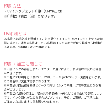
印刷方法
・UVインクジェット印刷（CMYK出力）
※印刷面は表面（白）となります。
UV印刷とは
UV印刷とは紫外線を照射することで硬化するインキ（UVインキ）を使った印
刷方式です。通常の印刷よりもUV印刷はインキの乾きが良く乾燥待ち時間が
不要の為、短納期で対応が可能です。
印刷・加工に関して
※印刷インクの都合上また、モニターの違いにより、多少色味が変わる場合
がございます。
※当社にて印刷を行う際には、RGBカラーからCMYKカラー変換を行います。
この際色味が変化する事があります。
※本商品は商品紹介画像とケースの形状（カメラ穴等）が若干変更となる場
合がございます。
※革製品(合皮)の特性上、留め具や背表紙(マチ)などの折り曲げる部位につい
ては、インク割れが生じる場合がございます。予め、ご理解、ご了承の上、
ご注文いただけますようお願いいたします。