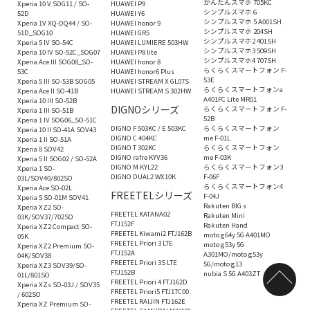
かんたんスマホ 705KC
Xperia 10 V SOG11 / SO-
HUAWEI P9
シンプルスマホ 6
52D
HUAWEI Y6
シンプルスマホ 5 A001SH
Xperia 1V XQ-DQ44 / SO-
HUAWEI honor 9
シンプルスマホ 204SH
51D_SOG10
HUAWEI GR5
シンプルスマホ2 401SH
Xperia 5 IV SO-54C
HUAWEI LUMIERE 503HW
シンプルスマホ3 509SH
Xperia 10 IV SO-52C_SOG07
HUAWEI P8 lite
シンプルスマホ4 707SH
Xperia Ace lll SOG08_SO-
HUAWEI honor 8
らくらくスマートフォン F-
53C
HUAWEI honor6 Plus
53E
Xperia 5 III SO-53B SOG05
HUAWEI STREAM X GL07S
らくらくスマートフォンa
Xperia Ace II SO-41B
HUAWEI STREAM S 302HW
A401FC Lite MR01
Xperia 10 III SO-52B
DIGNOシリーズ
らくらくスマートフォン F-
Xperia 1 III SO-51B
52B
Xperia 1 IV SOG06_SO-51C
DIGNO F 503KC / E 503KC
らくらくスマートフォン
Xperia 10 II SO-41A SOV43
DIGNO C 404KC
me F-01L
Xperia 1 II SO-51A
DIGNO T 302KC
らくらくスマートフォン
Xperia 8 SOV42
DIGNO rafre KYV36
me F-03K
Xperia 5 II SOG02 / SO-52A
DIGNO M KYL22
らくらくスマートフォン3
Xperia 1 SO-
DIGNO DUAL2 WX10K
F-06F
03L/SOV40/802SO
らくらくスマートフォン4
Xperia Ace SO-02L
FREETELシリーズ
F-04J
Xperia 5 SO-01M SOV41
Rakuten BIG s
Xperia XZ2 SO-
FREETEL KATANA02
Rakuten Mini
03K/SOV37/702SO
FTJ152F
Rakuten Hand
Xperia XZ2 Compact SO-
FREETEL Kiwami2 FTJ162B
moto g64y 5G A401MO
05K
FREETEL Priori 3 LTE
moto g53y 5G
Xperia XZ2 Premium SO-
FTJ152A
A301MO/moto g53y
04K/SOV38
FREETEL Priori 3S LTE
5G/moto g13
Xperia XZ3 SOV39/SO-
FTJ152B
nubia S 5G A403ZT
01L/801SO
FREETEL Priori 4 FTJ162D
Xperia XZs SO-03J / SOV35
FREETEL Priori5 FTJ17C00
/ 602SO
FREETEL RAIJIN FTJ162E
Xperia XZ Premium SO-