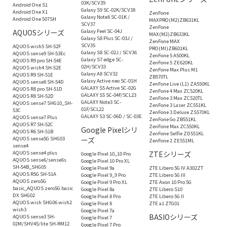
03K/SCV39
Android One S1
Galaxy S9 SC-02K/SCV38
Android One X1
ZenFone
Galaxy Note8 SC-01K /
Android One 507SH
MAXPRO(M2)ZB631KL
SCV37
ZenFone
AQUOSシリーズ
Galaxy Feel SC-04J
MAX(M2)ZB633KL
Galaxy S8 Plus SC-03J /
ZenFone MAX
SCV35
AQUOS wish5 SH-52F
PRO(MI)ZB601KL
Galaxy S8 SC-02J / SCV36
AQUOS sense9 SH-53Ec
ZenFone 5 A500KL
Galaxy S7 edge SC-
AQUOS R9 pro SH-54E
ZenFone 5 ZE620KL
02H/SCV33
AQUOS wish4 SH-52E
ZenFone Max Plus M1
Galaxy A8 SCV32
AQUOS R9 SH-51E
ZB570TL
Galaxy Active neo SC-01H
AQUOS sense8 SH-54D
ZenFone Live (L1) ZA550KL
GALAXY S5 Active SC-02G
AQUOS R8 pro SH-51D
ZenFone 4 Max ZC520KL
GALAXY S5 SC-04F/SCL23
AQUOS R8 SH-52D
ZenFone 3 Max ZC520TL
GALAXY Note3 SC-
AQUOS sense7 SHG10_SH-
ZenFone 3 Laser ZC551KL
01F/SCL22
53C
ZenFone 3 Deluxe ZS570KL
GALAXY S3 SC-06D / SC-03E
AQUOS sense7 Plus
ZenFone Go ZB551KL
AQUOS R7 SH-52C
ZenFone Max ZC550KL
Google Pixelシリ
AQUOS R6 SH-51B
ZenFone Selfie ZD551KL
AQUOS sense5G SHG03
ーズ
ZenFone 2 ZE551ML
sense4
AQUOS sense4 plus
ZTEシリーズ
Google Pixel 10_10 Pro
AQUOS sense6/sense6s
Google Pixel 10 Pro XL
SH-54B_SHG05
Google Pixel 9a
ZTE Libero 5G IV A302ZT
AQUOS R5G SH-51A
Google Pixel 9_9 Pro
ZTE Libero 5G III
AQUOS zero5G
Google Pixel 9 Pro XL
ZTE Axon 10 Pro 5G
basic_AQUOS zero5G basic
Google Pixel 8a
ZTE Libero S10
DX SHG02
Google Pixel 8 Pro
ZTE Libero 5G II
AQUOS wish SHG06 wish2
Google Pixel 8
ZTE a1 ZTG01
wish3
Google Pixel 7a
BASIOシリーズ
AQUOS sense3 SH-
Google Pixel 7
02M/SHV45/lite SH-RM12
Google Pixel 7 Pro