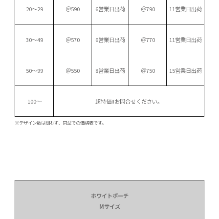
20～29
＠590
6営業日出荷
＠790
11営業日出荷
30～49
＠570
6営業日出荷
＠770
11営業日出荷
50～99
＠550
8営業日出荷
＠750
15営業日出荷
100～
超特価!!
お問合せください。
※デザイン数は問わず、同型での価格表です。
ホワイトポーチ
Mサイズ