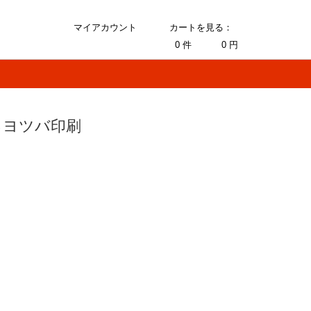
マイアカウント
カートを見る：
0
件
0
円
るヨツバ印刷