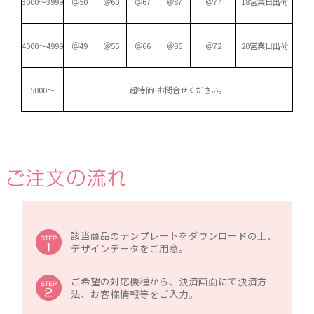
3000～3999
＠50
＠60
＠67
＠87
＠77
18営業日出荷
4000～4999
＠49
＠55
＠66
＠86
＠72
20営業日出荷
5000～
超特価!!
お問合せください。
該当商品のテンプレートをダウンロードの上、
デザインデータをご用意。
ご希望の対応機種から、決済画面にて決済方
法、お客様情報等をご入力。