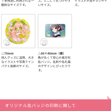
で多用途に利用される一
ズ。どこにでもつけやす
イラストが見やすいサイ
般的なサイズです。
いサイズ。
ズ。
△75mm
△60×40mm（横）
同人グッズに活用、大き
角が丸くて安心の長方形
なイラストや写真でイン
缶バッジ。名刺や名札風
パクト抜群のサイズ。
のデザインにぴったりで
す。
オリジナル缶バッジの印刷に関して