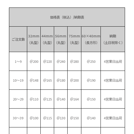
価格表（税込）/納期表
32mm
44mm
56mm
75mm
60×40mm
納期
ご注文数
（丸型）
（丸型）
（丸型）
（丸型）
（長方形）
（土日祝除く）
1～9
＠200
＠220
＠240
＠280
＠250
4営業日出荷
10～19
＠148
＠165
＠180
＠200
＠190
4営業日出荷
20～29
＠110
＠125
＠140
＠164
＠150
4営業日出荷
30～39
＠100
＠115
＠130
＠150
＠140
4営業日出荷