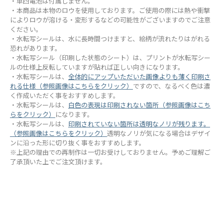
・単四電池は付属しません。
・本商品は本物のロウを使用しております。ご使用の際には熱や衝撃
によりロウが溶ける・変形するなどの可能性がございますのでご注意
ください。
・水転写シールは、水に長時間つけますと、絵柄が流れたりはがれる
恐れがあります。
・水転写シール（印刷した状態のシート）は、プリントが水転写シー
ルの仕様上反転していますが貼れば正しい向きになります。
・水転写シールは、
全体的にアップいただいた画像よりも薄く印刷さ
れる仕様（参照画像はこちらをクリック）
ですので、なるべく色は濃
く作成いただく事をおすすめします。
・水転写シールは、
白色の表現は印刷されない箇所（参照画像はこち
らをクリック）
になります。
・水転写シールは、
印刷されていない箇所は透明なノリが残ります。
（参照画像はこちらをクリック）
透明なノリが気になる場合はデザイ
ンに沿った形に切り抜く事をおすすめします。
※上記の理由での再制作は一切お受けしておりません。予めご理解ご
了承頂いた上でご注文頂けます。