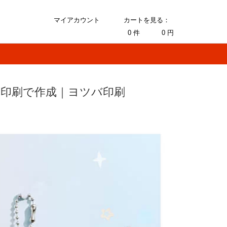
マイアカウント
カートを見る：
0
件
0
円
ル印刷で作成｜ヨツバ印刷