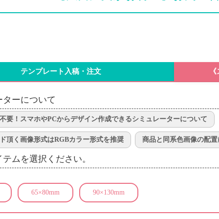
テンプレート入稿・注文
《
ーターについて
不要！スマホやPCからデザイン作成できるシミュレーターについて
ド頂く画像形式はRGBカラー形式を推奨
商品と同系色画像の配置
イテムを選択ください。
65×80mm
90×130mm