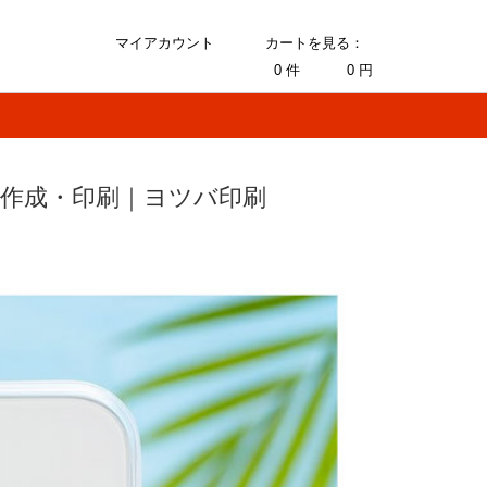
マイアカウント
カートを見る：
0
件
0
円
を作成・印刷｜ヨツバ印刷