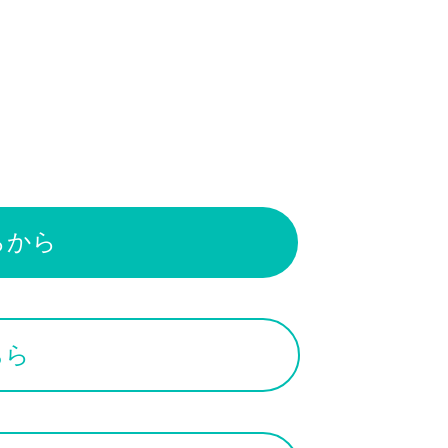
～
らから
ちら