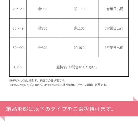
20～29
＠880
＠1130
5営業日出荷
30～49
＠850
＠1100
6営業日出荷
50～99
＠820
＠1070
8営業日出荷
100～
超特価!!
お問合せください。
※デザイン数は問わず、同型での価格表です。
※Pro Max(6.7)系/Plus系/Max系/Air系は通常納期にプラス2営業日必要です。
納品形態は以下のタイプをご選択頂けます。