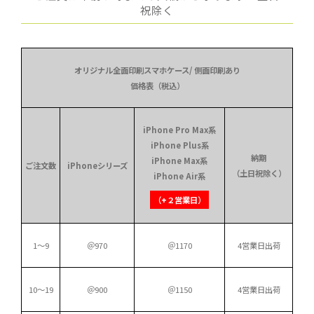
祝除く
オリジナル全面印刷スマホケース/ 側面印刷あり
価格表（税込）
iPhone Pro Max系
iPhone Plus系
納期
iPhone Max系
ご注文数
iPhoneシリーズ
（土日祝除く）
iPhone Air系
（+２営業日）
1～9
＠970
＠1170
4営業日出荷
10～19
＠900
＠1150
4営業日出荷