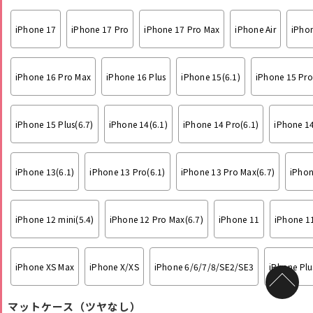
iPhone 17
iPhone 17 Pro
iPhone 17 Pro Max
iPhone Air
iPhon
iPhone 16 Pro Max
iPhone 16 Plus
iPhone 15(6.1)
iPhone 15 Pro
iPhone 15 Plus(6.7)
iPhone 14(6.1)
iPhone 14 Pro(6.1)
iPhone 14
iPhone 13(6.1)
iPhone 13 Pro(6.1)
iPhone 13 Pro Max(6.7)
iPhon
iPhone 12 mini(5.4)
iPhone 12 Pro Max(6.7)
iPhone 11
iPhone 1
iPhone XS Max
iPhone X/XS
iPhone 6/6/7/8/SE2/SE3
iPhone Plu
マットケース（ツヤなし）