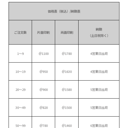
価格表（税込）/納期表
納期
ご注文数
片面印刷
両面印刷
（土日祝除く）
1～9
＠1100
＠1780
4営業日出荷
10～19
＠950
＠1630
4営業日出荷
20～29
＠900
＠1580
5営業日出荷
30～49
＠820
＠1500
5営業日出荷
50～99
＠780
＠1460
6営業日出荷