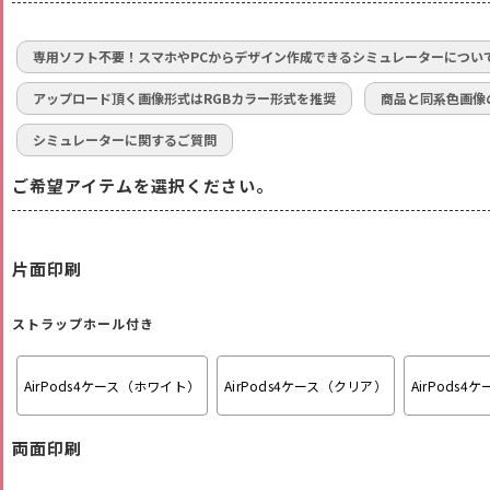
専用ソフト不要！スマホやPCからデザイン作成できるシミュレーターについ
アップロード頂く画像形式はRGBカラー形式を推奨
商品と同系色画像
シミュレーターに関するご質問
ご希望アイテムを選択ください。
片面印刷
ストラップホール付き
AirPods4ケース（ホワイト）
AirPods4ケース（クリア）
AirPods
両面印刷