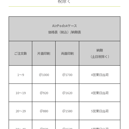
祝除く
AirPods4ケース
価格表（税込）/納期表
納期
ご注文数
片面印刷
両面印刷
（土日祝除く）
1～9
＠1000
＠1700
4営業日出荷
10～19
＠920
＠1620
4営業日出荷
20～29
＠880
＠1580
5営業日出荷
30～49
＠820
＠1520
5営業日出荷