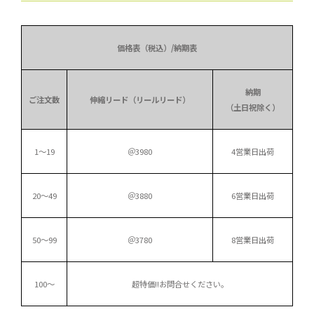
価格表（税込）/納期表
納期
ご注文数
伸縮リード（リールリード）
（土日祝除く）
1～19
＠3980
4営業日出荷
20～49
＠3880
6営業日出荷
50～99
＠3780
8営業日出荷
100～
超特価!!
お問合せください。