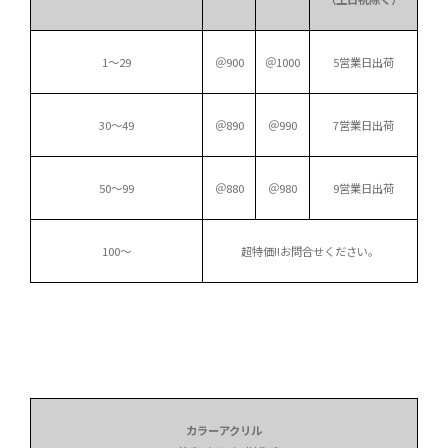
1～29
＠900
＠1000
5営業日出荷
30～49
＠890
＠990
7営業日出荷
50～99
＠880
＠980
9営業日出荷
100～
超特価!!
お問合せください。
カラーアクリル