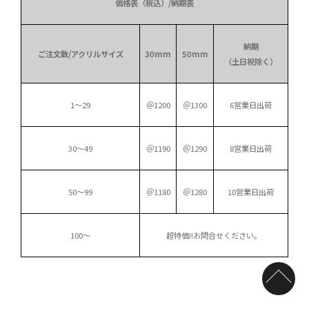
価格表（税込）/納期表
納期
ご注文数/アクリルサイズ
30mm
50mm
（土日祝除く）
1～29
＠1200
＠1300
6営業日出荷
30～49
＠1190
＠1290
8営業日出荷
50～99
＠1180
＠1280
10営業日出荷
100～
超特価!!
お問合せください。