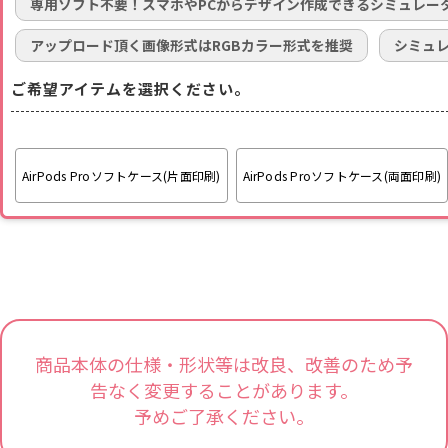
専用ソフト不要！スマホやPCからデザイン作成できるシミュレー
アップロード頂く画像形式はRGBカラー形式を推奨
シミュ
ご希望アイテムを選択ください。
AirPods Proソフトケース(片面印刷)
AirPods Proソフトケース(両面印刷)
商品本体の仕様・形状等は改良、改善のため予
告なく変更することがあります。
予めご了承ください。