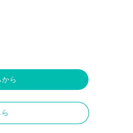
～
らから
ちら