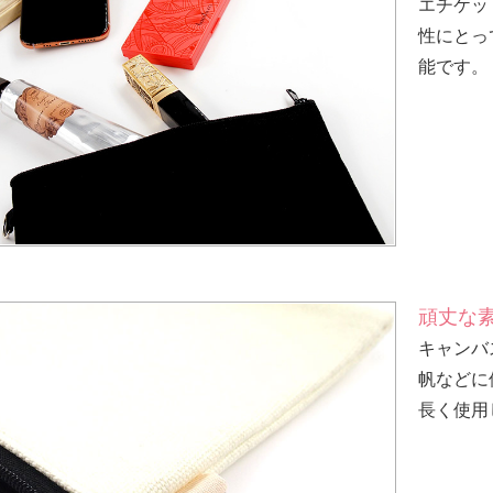
エチケッ
性にとっ
能です。
頑丈な
キャンバ
帆などに
長く使用