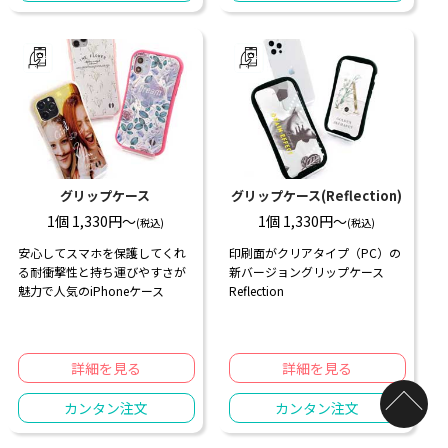
グリップケース
グリップケース(Reflection)
1個 1,330円〜
1個 1,330円〜
(税込)
(税込)
安心してスマホを保護してくれ
印刷面がクリアタイプ（PC）の
る耐衝撃性と持ち運びやすさが
新バージョングリップケース
魅力で人気のiPhoneケース
Reflection
詳細を見る
詳細を見る
カンタン注文
カンタン注文