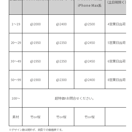
（土日祝除く）
iPhone Max系
1～19
@2000
@2400
@2500
4営業日出荷
20～29
@1950
@2350
@2450
5営業日出荷
30～49
@1950
@2350
@2450
6営業日出荷
50～99
@1900
@2300
@2400
8営業日出荷
100～
超特価!!
お問合せください。
素材
竹or桜
竹or桜
竹or桜
※デザイン数は問わず、同型での価格表です。