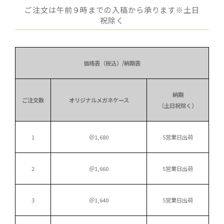
ご注文は午前９時までの入稿から承ります※土日
祝除く
価格表（税込）/納期表
納期
ご注文数
オリジナルメガネケース
（土日祝除く）
1
＠1,680
5営業日出荷
2
＠1,660
5営業日出荷
3
＠1,640
5営業日出荷