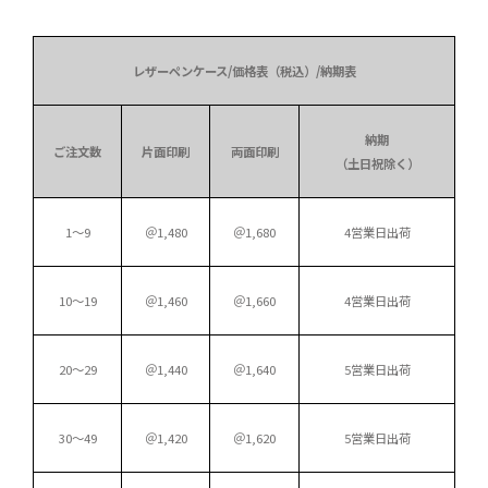
レザーペンケース/価格表（税込）/納期表
納期
ご注文数
片面印刷
両面印刷
（土日祝除く）
1～9
＠1,480
＠1,680
4営業日出荷
10～19
＠1,460
＠1,660
4営業日出荷
20～29
＠1,440
＠1,640
5営業日出荷
30～49
＠1,420
＠1,620
5営業日出荷