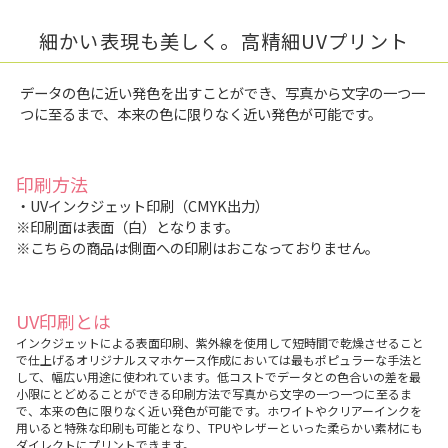
細かい表現も美しく。高精細UVプリント
データの色に近い発色を出すことができ、写真から文字の一つ一
つに至るまで、本来の色に限りなく近い発色が可能です。
印刷方法
・UVインクジェット印刷（CMYK出力）
※印刷面は表面（白）となります。
※こちらの商品は側面への印刷はおこなっておりません。
UV印刷とは
インクジェットによる表面印刷、紫外線を使用して短時間で乾燥させること
で仕上げるオリジナルスマホケース作成においては最もポピュラーな手法と
して、幅広い用途に使われています。低コストでデータとの色合いの差を最
小限にとどめることができる印刷方法で写真から文字の一つ一つに至るま
で、本来の色に限りなく近い発色が可能です。ホワイトやクリアーインクを
用いると特殊な印刷も可能となり、TPUやレザーといった柔らかい素材にも
ダイレクトにプリントできます。