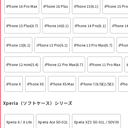
iPhone 16 Pro Max
iPhone 16 Plus
iPhone 15(6.1)
iPhone 15 Pro
iPhone 15 Plus(6.7)
iPhone 14(6.1)
iPhone 14 Pro(6.1)
iPhone 14
iPhone 13(6.1)
iPhone 13 Pro(6.1)
iPhone 13 Pro Max(6.7)
iPhon
iPhone 12 mini(5.4)
iPhone 12 Pro Max(6.7)
iPhone 11 Pro Max
iPhone X
iPhone XS
iPhone XS Max
iPhone 7/8/SE2/SE3
iPho
Xperia（ソフトケース）シリーズ
Xperia 8 / 8 Lite
Xperia Ace SO-02L
Xperia XZ3 SO-01L / SOV39