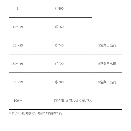
9
＠800
10～19
＠760
20～29
＠740
5営業日出荷
30～49
＠720
6営業日出荷
50～99
＠700
8営業日出荷
100～
超特価!!
お問合せください。
※デザイン数は問わず、同型での価格表です。