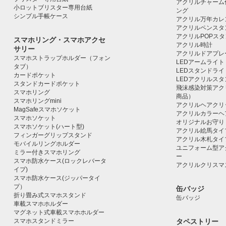
アクリルチャーム
小ロットブリスター専用台紙
ング
シンプル手帳ケース
アクリル万年カレ
アクリルペンスタ
アクリルPOPス
スマホリング・スマホアクセ
アクリル時計
サリー
アクリルドアプレ
スマホストラップホルダー（フォン
LEDアームライト
タブ）
LEDスタンドライ
カードポケット
LEDアクリルス
スタンドカードポケット
飛沫感染対策アク
スマホリング
商品）
スマホリングmini
アクリルヘアクリ
MagSafeスマホソケット
アクリルカラーヘ
スマホソケット
オリジナルお守り
スマホソケット(ハート型)
アクリル絵馬タイ
フィンガーグリップスタンド
アクリル木札タイ
モバイルリングホルダー
ユニフォーム型ア
ミラー付きスマホリング
ー
スマホ防水ケース(ロックレバータ
アクリルクリスマ
イプ)
スマホ防水ケース(ジッパータイ
プ）
缶バッジ
折り畳み式スマホスタンド
缶バッジ
車載スマホホルダー
マグネット式車載スマホホルダー
スマホスタンドミラー
タペストリー