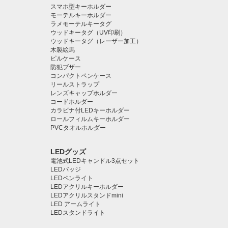
スマホ型キーホルダー
モーテルキーホルダー
ラメモーテルキータグ
ウッドキータグ（UV印刷）
ウッドキータグ（レーザー加工）
木製絵馬
ピルケース
防犯ブザー
コンパクトペンケース
リールストラップ
レンズキャップホルダー
コードホルダー
カラビナ付LEDキーホルダー
ロールフィルムキーホルダー
PVCタオルホルダー
LEDグッズ
電池式LEDキャンドル3点セット
LEDバッジ
LEDペンライト️
LEDアクリルキーホルダー
LEDアクリルスタンドmini
LED アームライト
LEDスタンドライト