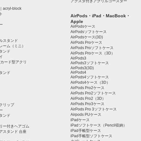
アクスタ付きアクリルコースター
ryl-block
ト
AirPods・iPad・MacBook・
Apple
ー
AirPodsケース
AirPodsソフトケース
AirPodsケース(3D)
ルスタンド
AirPods Proケース
レーム（ミニ）
AirPods Proソフトケース
タンド
AirPods Proケース（3D）
イ
AirPods3
(カード型アクリ
AirPods3ソフトケース
AirPods3(3D)
AirPods4
タンド
AirPods4ソフトケース
AirPods4ケース（3D）
AirPods Pro2ケース
AirPods Pro2ソフトケース
AirPods Pro2（3D）
AirPods Pro3ケース
クリップ
AirPods Pro 3ソフトケース
ー
Airpods PUケース
タンド
iPadケース
iPadソフトケース（Pencil収納）
リー付きヘアゴム
iPad手帳型ケース
アスタンド 台座
iPad手帳型ソフトケース