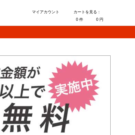
マイアカウント
カートを見る：
0
件
0
円