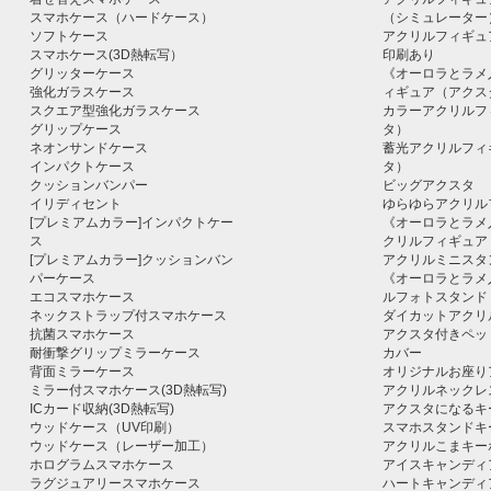
スマホケース（ハードケース）
（シミュレーター
ソフトケース
アクリルフィギュ
スマホケース(3D熱転写）
印刷あり
グリッターケース
《オーロラとラメ
強化ガラスケース
ィギュア（アクス
スクエア型強化ガラスケース
カラーアクリルフ
グリップケース
タ）
ネオンサンドケース
蓄光アクリルフィ
インパクトケース
タ）
クッションバンパー
ビッグアクスタ
イリディセント
ゆらゆらアクリル
[プレミアムカラー]インパクトケー
《オーロラとラメ
ス
クリルフィギュア
[プレミアムカラー]クッションバン
アクリルミニスタ
パーケース
《オーロラとラメ
エコスマホケース
ルフォトスタンド
ネックストラップ付スマホケース
ダイカットアクリ
抗菌スマホケース
アクスタ付きペッ
耐衝撃グリップミラーケース
カバー
背面ミラーケース
オリジナルお座り
ミラー付スマホケース(3D熱転写)
アクリルネックレ
ICカード収納(3D熱転写)
アクスタになるキ
ウッドケース（UV印刷）
スマホスタンドキ
ウッドケース（レーザー加工）
アクリルこまキー
ホログラムスマホケース
アイスキャンディ
ラグジュアリースマホケース
ハートキャンディ