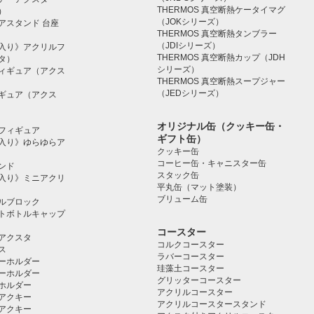
THERMOS 真空断熱ケータイマグ
）
（JOKシリーズ）
アスタンド 台座
THERMOS 真空断熱タンブラー
（JDIシリーズ）
入り》アクリルフ
THERMOS 真空断熱カップ（JDH
タ）
シリーズ）
ィギュア（アクス
THERMOS 真空断熱スープジャー
（JEDシリーズ）
ギュア（アクス
オリジナル缶（クッキー缶・
フィギュア
ギフト缶）
入り》ゆらゆらア
クッキー缶
コーヒー缶・キャニスター缶
ンド
スタック缶
入り》ミニアクリ
平丸缶（マット塗装）
ブリューム缶
ルブロック
トボトルキャップ
コースター
アクスタ
コルクコースター
ス
ラバーコースター
ーホルダー
珪藻土コースター
ーホルダー
グリッターコースター
ホルダー
アクリルコースター
アクキー
アクリルコースタースタンド
アクキー