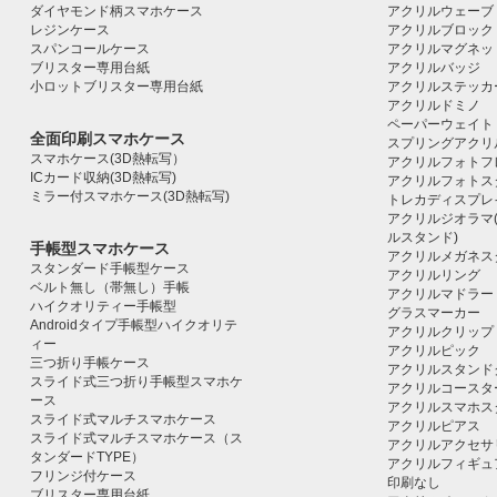
ダイヤモンド柄スマホケース
アクリルウェーブ
レジンケース
アクリルブロック｜ac
スパンコールケース
アクリルマグネッ
ブリスター専用台紙
アクリルバッジ
小ロットブリスター専用台紙
アクリルステッカ
アクリルドミノ
ペーパーウェイト
全面印刷スマホケース
スプリングアクリ
スマホケース(3D熱転写）
アクリルフォトフ
ICカード収納(3D熱転写)
アクリルフォトス
ミラー付スマホケース(3D熱転写)
トレカディスプレ
アクリルジオラマ
ルスタンド)
手帳型スマホケース
アクリルメガネス
スタンダード手帳型ケース
アクリルリング
ベルト無し（帯無し）手帳
アクリルマドラー
ハイクオリティー手帳型
グラスマーカー
Androidタイプ手帳型ハイクオリテ
アクリルクリップ
ィー
アクリルピック
三つ折り手帳ケース
アクリルスタンド
スライド式三つ折り手帳型スマホケ
アクリルコースタ
ース
アクリルスマホス
スライド式マルチスマホケース
アクリルピアス
スライド式マルチスマホケース（ス
アクリルアクセサ
タンダードTYPE）
アクリルフィギュ
フリンジ付ケース
印刷なし
ブリスター専用台紙