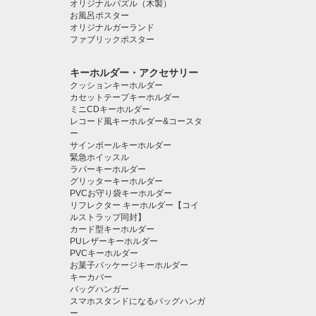
オリジナルパズル（木製）
お風呂ポスター
オリジナルガーランド
ファブリックポスター
キーホルダー・アクセサリー
クッションキーホルダー
カセットテープキーホルダー
ミニCDキーホルダー
レコード風キーホルダー&コースタ
ー
サインボールキーホルダー
緊急ホイッスル
ラバーキーホルダー
グリッターキーホルダー
PVCお守り袋キーホルダー
リフレクター キーホルダー【コイ
ルストラップ同封】
カード型キーホルダー
PUレザーキーホルダー
PVCキーホルダー
お菓子パッケージキーホルダー
キーカバー
バッグハンガー
スマホスタンドになるバッグハンガ
ー