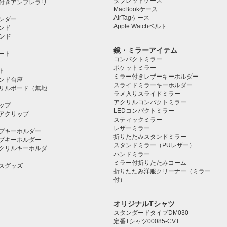
タブレットケース️
付きアンブレラリ
MacBookケース
AirTagケース
ンダー
Apple Watchベルト
ンド
タンド
鏡・ミラーアイテム
ート
コンパクトミラー
ポケットミラー
ト
ミラー付きレザーキーホルダー
タンド台座
スライドミラーキーホルダー
リルボード（無地
ラメ入りスライドミラー
アクリルコンパクトミラー
ップ
LEDコンパクトミラー
アクリップ
スティックミラー
レザーミラー
プキーホルダー
折りたたみスタンドミラー
プキーホルダー
スタンドミラー（PUレザー）
クリルキーホルダ
ハンドミラー
ミラー付折りたたみコーム
スグッズ
折りたたみ洋服クリーナー（ミラー
付）
オリジナルTシャツ
スタンダードタイプDM030
定番Tシャツ00085-CVT