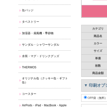
缶バッジ
タペストリー
カテゴリ
加湿器・扇風機・季節物
商品名
カラー
サンダル・シャワーサンダル
サイズ
水筒・マグ・ドリンクグッズ
単価
枚数
THERMOS
商品金額
オリジナル缶（クッキー缶・ギフト
缶）
▼
印刷オプ
コースター
OPP袋（無料
AirPods・iPad・MacBook・Apple