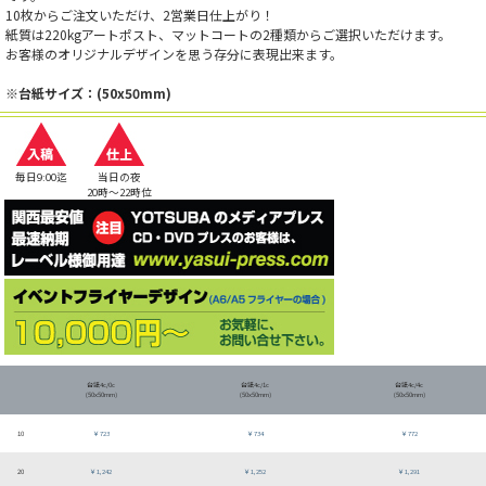
10枚からご注文いただけ、2営業日仕上がり！
紙質は220kgアートポスト、マットコートの2種類からご選択いただけます。
お客様のオリジナルデザインを思う存分に表現出来ます。
※台紙サイズ：(50x50mm)
毎日9:00迄
当日の夜
20時～22時位
台紙4c/0c
台紙4c/1c
台紙4c/4c
(50x50mm)
(50x50mm)
(50x50mm)
10
￥723
￥734
￥772
20
￥1,242
￥1,252
￥1,291