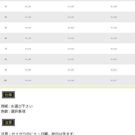
30
￥1,706
￥1,726
￥1,804
40
￥1,706
￥1,726
￥1,804
50
￥1,781
￥1,812
￥1,928
60
￥1,781
￥1,812
￥1,928
70
￥1,781
￥1,812
￥1,928
80
￥1,856
￥1,897
￥2,053
90
￥1,856
￥1,897
￥2,053
100
￥1,931
￥1,983
￥2,177
仕様
用紙 : お選び下さい
色数 : 選択事項
注意
注意：仕上がり日に土・日曜、祝日は含まず。