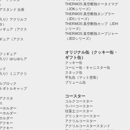
THERMOS 真空断熱ケータイマグ
）
（JOKシリーズ）
アスタンド 台座
THERMOS 真空断熱タンブラー
（JDIシリーズ）
入り》アクリルフ
THERMOS 真空断熱カップ（JDH
タ）
シリーズ）
ィギュア（アクス
THERMOS 真空断熱スープジャー
（JEDシリーズ）
ギュア（アクス
オリジナル缶（クッキー缶・
フィギュア
ギフト缶）
入り》ゆらゆらア
クッキー缶
コーヒー缶・キャニスター缶
ンド
スタック缶
入り》ミニアクリ
平丸缶（マット塗装）
ブリューム缶
ルブロック
トボトルキャップ
コースター
アクスタ
コルクコースター
ス
ラバーコースター
ーホルダー
珪藻土コースター
ーホルダー
グリッターコースター
ホルダー
アクリルコースター
アクキー
アクリルコースタースタンド
アクキー