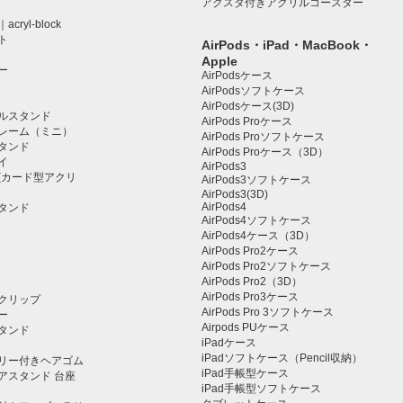
アクスタ付きアクリルコースター
ryl-block
ト
AirPods・iPad・MacBook・
Apple
ー
AirPodsケース
AirPodsソフトケース
AirPodsケース(3D)
ルスタンド
AirPods Proケース
レーム（ミニ）
AirPods Proソフトケース
タンド
AirPods Proケース（3D）
イ
AirPods3
(カード型アクリ
AirPods3ソフトケース
AirPods3(3D)
AirPods4
タンド
AirPods4ソフトケース
AirPods4ケース（3D）
AirPods Pro2ケース
AirPods Pro2ソフトケース
AirPods Pro2（3D）
AirPods Pro3ケース
クリップ
AirPods Pro 3ソフトケース
ー
Airpods PUケース
タンド
iPadケース
iPadソフトケース（Pencil収納）
リー付きヘアゴム
iPad手帳型ケース
アスタンド 台座
iPad手帳型ソフトケース