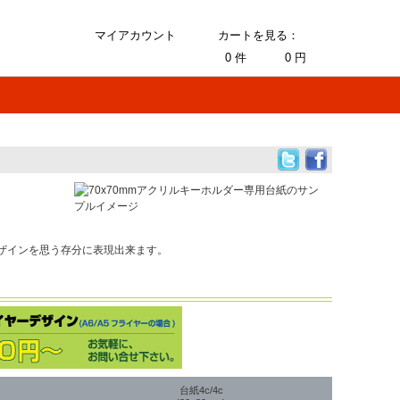
マイアカウント
カートを見る：
0
件
0
円
ザインを思う存分に表現出来ます。
台紙4c/4c