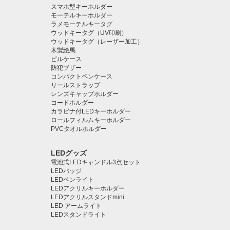
スマホ型キーホルダー
モーテルキーホルダー
ラメモーテルキータグ
ウッドキータグ（UV印刷）
ウッドキータグ（レーザー加工）
木製絵馬
ピルケース
防犯ブザー
コンパクトペンケース
リールストラップ
レンズキャップホルダー
コードホルダー
カラビナ付LEDキーホルダー
ロールフィルムキーホルダー
PVCタオルホルダー
LEDグッズ
電池式LEDキャンドル3点セット
LEDバッジ
LEDペンライト️
LEDアクリルキーホルダー
LEDアクリルスタンドmini
LED アームライト
LEDスタンドライト