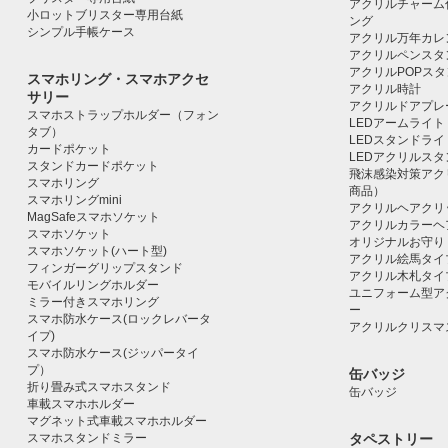
アクリルチャーム
小ロットブリスター専用台紙
ング
シンプル手帳ケース
アクリル万年カレ
アクリルペンスタ
アクリルPOPス
スマホリング・スマホアクセ
アクリル時計
サリー
アクリルドアプレ
スマホストラップホルダー（フォン
LEDアームライト
タブ）
LEDスタンドライ
カードポケット
LEDアクリルス
スタンドカードポケット
飛沫感染対策アク
スマホリング
商品）
スマホリングmini
アクリルヘアクリ
MagSafeスマホソケット
アクリルカラーヘ
スマホソケット
オリジナルお守り
スマホソケット(ハート型)
アクリル絵馬タイ
フィンガーグリップスタンド
アクリル木札タイ
モバイルリングホルダー
ユニフォーム型ア
ミラー付きスマホリング
ー
スマホ防水ケース(ロックレバータ
アクリルクリスマ
イプ)
スマホ防水ケース(ジッパータイ
プ）
缶バッジ
折り畳み式スマホスタンド
缶バッジ
車載スマホホルダー
マグネット式車載スマホホルダー
スマホスタンドミラー
タペストリー