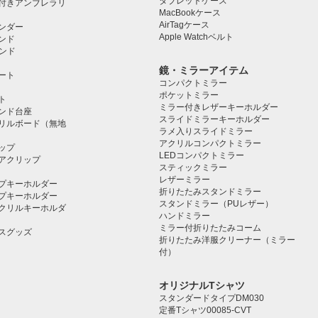
タブレットケース️
付きアンブレラリ
MacBookケース
AirTagケース
ンダー
Apple Watchベルト
ンド
タンド
鏡・ミラーアイテム
ート
コンパクトミラー
ポケットミラー
ト
ミラー付きレザーキーホルダー
タンド台座
スライドミラーキーホルダー
リルボード（無地
ラメ入りスライドミラー
アクリルコンパクトミラー
ップ
LEDコンパクトミラー
アクリップ
スティックミラー
レザーミラー
プキーホルダー
折りたたみスタンドミラー
プキーホルダー
スタンドミラー（PUレザー）
クリルキーホルダ
ハンドミラー
ミラー付折りたたみコーム
スグッズ
折りたたみ洋服クリーナー（ミラー
付）
オリジナルTシャツ
スタンダードタイプDM030
定番Tシャツ00085-CVT