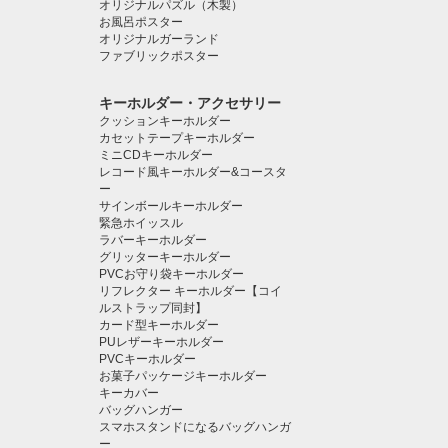
オリジナルパズル（木製）
お風呂ポスター
オリジナルガーランド
ファブリックポスター
キーホルダー・アクセサリー
クッションキーホルダー
カセットテープキーホルダー
ミニCDキーホルダー
レコード風キーホルダー&コースタ
ー
サインボールキーホルダー
緊急ホイッスル
ラバーキーホルダー
グリッターキーホルダー
PVCお守り袋キーホルダー
リフレクター キーホルダー【コイ
ルストラップ同封】
カード型キーホルダー
PUレザーキーホルダー
PVCキーホルダー
お菓子パッケージキーホルダー
キーカバー
バッグハンガー
スマホスタンドになるバッグハンガ
ー