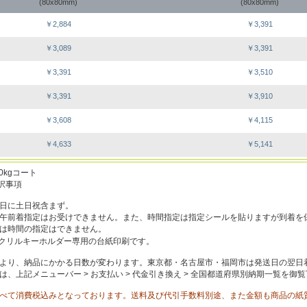
(80x80mm)
(80x80mm)
￥2,884
￥3,391
￥3,089
￥3,391
￥3,391
￥3,510
￥3,391
￥3,910
￥3,608
￥4,115
￥4,633
￥5,141
80kgコート
選択事項
日に土日祝含まず。
午前着指定はお受けできません。また、時間指定は指定シールを貼りますが到着を
は時間の指定はできません。
クリルキーホルダー専用の台紙印刷です。
より、納品にかかる日数が変わります。東京都・名古屋市・福岡市は発送日の翌日
は、上記メニューバー > お支払い > 代金引き換え > 全国都道府県別納期一覧を御
べて消費税込みとなっております。送料及び代引手数料別途、また金額も商品の紙