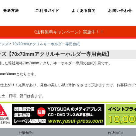
発送方法
ご利用ガイド
よくある質問
お問い合わせ
《送料無料キャンペーン》実施中！！
グッズ
>
70x70mmアクリルキーホルダー専用台紙
ズ【70x70mmアクリルキーホルダー専用台紙】
使用した弊社規格70x70mmアクリルキーホルダー専用の台紙印刷です。
mmx80mmとなります。
日仕上がり！光沢があり、発色の美しい紙で制作をさせて頂きますので、お客様のデ
に土・日曜、祝日は含まず。
業日の夜
～22時位
台紙4c/0c
台紙4c/1c