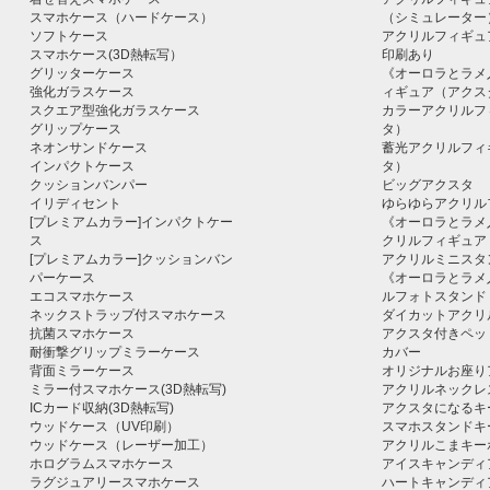
スマホケース（ハードケース）
（シミュレーター
ソフトケース
アクリルフィギュ
スマホケース(3D熱転写）
印刷あり
グリッターケース
《オーロラとラメ
強化ガラスケース
ィギュア（アクス
スクエア型強化ガラスケース
カラーアクリルフ
グリップケース
タ）
ネオンサンドケース
蓄光アクリルフィ
インパクトケース
タ）
クッションバンパー
ビッグアクスタ
イリディセント
ゆらゆらアクリル
[プレミアムカラー]インパクトケー
《オーロラとラメ
ス
クリルフィギュア
[プレミアムカラー]クッションバン
アクリルミニスタ
パーケース
《オーロラとラメ
エコスマホケース
ルフォトスタンド
ネックストラップ付スマホケース
ダイカットアクリ
抗菌スマホケース
アクスタ付きペッ
耐衝撃グリップミラーケース
カバー
背面ミラーケース
オリジナルお座り
ミラー付スマホケース(3D熱転写)
アクリルネックレ
ICカード収納(3D熱転写)
アクスタになるキ
ウッドケース（UV印刷）
スマホスタンドキ
ウッドケース（レーザー加工）
アクリルこまキー
ホログラムスマホケース
アイスキャンディ
ラグジュアリースマホケース
ハートキャンディ