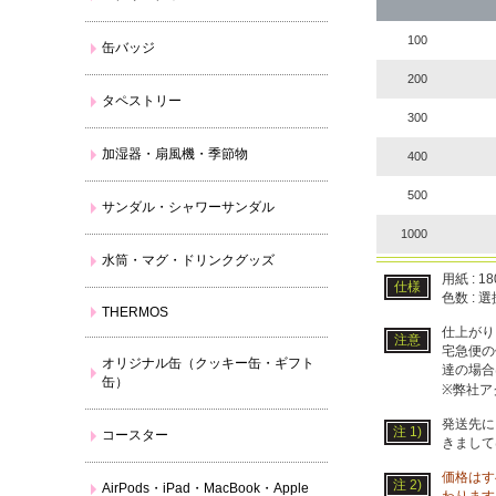
100
缶バッジ
200
タペストリー
300
加湿器・扇風機・季節物
400
500
サンダル・シャワーサンダル
1000
水筒・マグ・ドリンクグッズ
用紙 : 1
仕様
色数 : 
THERMOS
仕上がり
注意
宅急便の
オリジナル缶（クッキー缶・ギフト
達の場合
缶）
※弊社ア
発送先に
注 1)
コースター
きまして
価格はす
注 2)
AirPods・iPad・MacBook・Apple