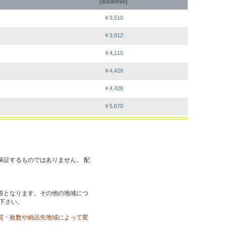
(80x80mm)
￥3,510
￥3,812
￥4,115
￥4,428
￥4,428
￥5,670
保証するものではありません。 配
着となります。その他の地域につ
覧下さい。
質・枚数や納品先地域によって変