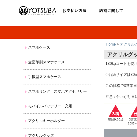
お支払い方法
納期に関して
Home
>
アクリル
スマホケース
アクリルグッ
全面印刷スマホケース
180kgコートを
※台紙サイズは80
手帳型スマホケース
この価格で3営業
スマホリング・スマホアクセサリー
注意：仕上がり日
モバイルバッテリー・充電
毎日9:00迄
3営
アクリルキーホルダー
20時
アクリルグッズ