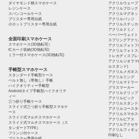
ダイヤモンド柄スマホケース
アクリルウェーブ
レジンケース
アクリルブロック｜ac
スパンコールケース
アクリルマグネッ
ブリスター専用台紙
アクリルバッジ
小ロットブリスター専用台紙
アクリルステッカ
アクリルドミノ
ペーパーウェイト
全面印刷スマホケース
スプリングアクリ
スマホケース(3D熱転写）
アクリルフォトフ
ICカード収納(3D熱転写)
アクリルフォトス
ミラー付スマホケース(3D熱転写)
トレカディスプレ
アクリルジオラマ
ルスタンド)
手帳型スマホケース
アクリルメガネス
スタンダード手帳型ケース
アクリルリング
ベルト無し（帯無し）手帳
アクリルマドラー
ハイクオリティー手帳型
グラスマーカー
Androidタイプ手帳型ハイクオリテ
アクリルクリップ
ィー
アクリルピック
三つ折り手帳ケース
アクリルスタンド
スライド式三つ折り手帳型スマホケ
アクリルコースタ
ース
アクリルスマホス
スライド式マルチスマホケース
アクリルピアス
スライド式マルチスマホケース（ス
アクリルアクセサ
タンダードTYPE）
アクリルフィギュ
フリンジ付ケース
印刷なし
ブリスター専用台紙