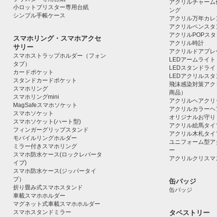
アクリルチャーム
小ロットブリスター専用台紙
ング
シンプル手帳ケース
アクリル万年カレ
アクリルペンスタ
アクリルPOPス
スマホリング・スマホアクセ
アクリル時計
サリー
アクリルドアプレ
スマホストラップホルダー（フォン
LEDアームライト
タブ）
LEDスタンドライ
カードポケット
LEDアクリルス
スタンドカードポケット
飛沫感染対策アク
スマホリング
商品）
スマホリングmini
アクリルヘアクリ
MagSafeスマホソケット
アクリルカラーヘ
スマホソケット
オリジナルお守り
スマホソケット(ハート型)
アクリル絵馬タイ
フィンガーグリップスタンド
アクリル木札タイ
モバイルリングホルダー
ユニフォーム型ア
ミラー付きスマホリング
ー
スマホ防水ケース(ロックレバータ
アクリルクリスマ
イプ)
スマホ防水ケース(ジッパータイ
プ）
缶バッジ
折り畳み式スマホスタンド
缶バッジ
車載スマホホルダー
マグネット式車載スマホホルダー
スマホスタンドミラー
タペストリー