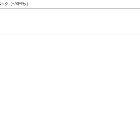
ック（+50円/枚）