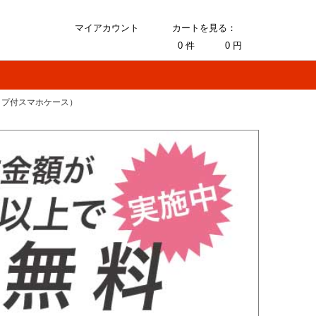
マイアカウント
カートを見る：
0
件
0
円
クストラップ付スマホケース）