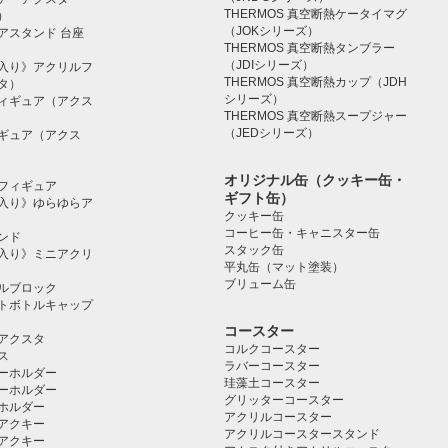
THERMOS 真空断熱ケータイマグ
）
（JOKシリーズ）
アスタンド 台座
THERMOS 真空断熱タンブラー
（JDIシリーズ）
入り》アクリルフ
THERMOS 真空断熱カップ（JDH
タ）
シリーズ）
ィギュア（アクス
THERMOS 真空断熱スープジャー
（JEDシリーズ）
ギュア（アクス
オリジナル缶（クッキー缶・
フィギュア
ギフト缶）
入り》ゆらゆらア
クッキー缶
コーヒー缶・キャニスター缶
ンド
スタック缶
入り》ミニアクリ
平丸缶（マット塗装）
ブリューム缶
ルブロック
トボトルキャップ
コースター
アクスタ
コルクコースター
ス
ラバーコースター
ーホルダー
珪藻土コースター
ーホルダー
グリッターコースター
ホルダー
アクリルコースター
アクキー
アクリルコースタースタンド
アクキー