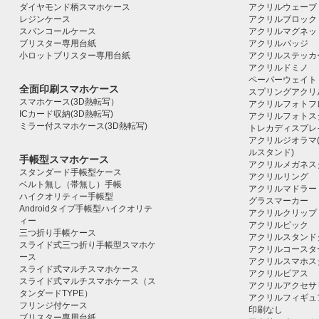
ダイヤモンド柄スマホケース
アクリルウェーブ
レジンケース
アクリルブロック｜ac
スパンコールケース
アクリルマグネッ
ブリスター専用台紙
アクリルバッジ
小ロットブリスター専用台紙
アクリルステッカ
アクリルドミノ
ペーパーウェイト
全面印刷スマホケース
スプリングアクリ
スマホケース(3D熱転写）
アクリルフォトフ
ICカード収納(3D熱転写)
アクリルフォトス
ミラー付スマホケース(3D熱転写)
トレカディスプレ
アクリルジオラマ
ルスタンド)
手帳型スマホケース
アクリルメガネス
スタンダード手帳型ケース
アクリルリング
ベルト無し（帯無し）手帳
アクリルマドラー
ハイクオリティー手帳型
グラスマーカー
Androidタイプ手帳型ハイクオリテ
アクリルクリップ
ィー
アクリルピック
三つ折り手帳ケース
アクリルスタンド
スライド式三つ折り手帳型スマホケ
アクリルコースタ
ース
アクリルスマホス
スライド式マルチスマホケース
アクリルピアス
スライド式マルチスマホケース（ス
アクリルアクセサ
タンダードTYPE）
アクリルフィギュ
フリンジ付ケース
印刷なし
ブリスター専用台紙