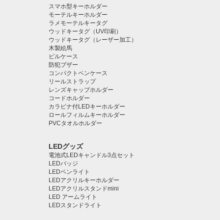
スマホ型キーホルダー
モーテルキーホルダー
ラメモーテルキータグ
ウッドキータグ（UV印刷）
ウッドキータグ（レーザー加工）
木製絵馬
ピルケース
防犯ブザー
コンパクトペンケース
リールストラップ
レンズキャップホルダー
コードホルダー
カラビナ付LEDキーホルダー
ロールフィルムキーホルダー
PVCタオルホルダー
LEDグッズ
電池式LEDキャンドル3点セット
LEDバッジ
LEDペンライト️
LEDアクリルキーホルダー
LEDアクリルスタンドmini
LED アームライト
LEDスタンドライト