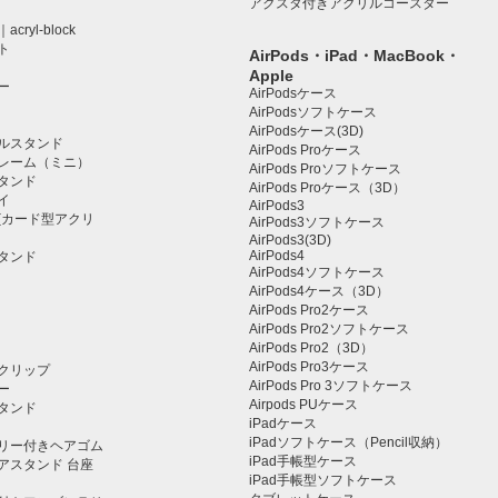
アクスタ付きアクリルコースター
ryl-block
ト
AirPods・iPad・MacBook・
Apple
ー
AirPodsケース
AirPodsソフトケース
AirPodsケース(3D)
ルスタンド
AirPods Proケース
レーム（ミニ）
AirPods Proソフトケース
タンド
AirPods Proケース（3D）
イ
AirPods3
(カード型アクリ
AirPods3ソフトケース
AirPods3(3D)
AirPods4
タンド
AirPods4ソフトケース
AirPods4ケース（3D）
AirPods Pro2ケース
AirPods Pro2ソフトケース
AirPods Pro2（3D）
AirPods Pro3ケース
クリップ
AirPods Pro 3ソフトケース
ー
Airpods PUケース
タンド
iPadケース
iPadソフトケース（Pencil収納）
リー付きヘアゴム
iPad手帳型ケース
アスタンド 台座
iPad手帳型ソフトケース