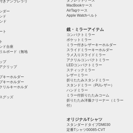
タブレットケース️
付きアンブレラリ
MacBookケース
AirTagケース
ンダー
Apple Watchベルト
ンド
タンド
鏡・ミラーアイテム
ート
コンパクトミラー
ポケットミラー
ト
ミラー付きレザーキーホルダー
タンド台座
スライドミラーキーホルダー
リルボード（無地
ラメ入りスライドミラー
アクリルコンパクトミラー
ップ
LEDコンパクトミラー
アクリップ
スティックミラー
レザーミラー
プキーホルダー
折りたたみスタンドミラー
プキーホルダー
スタンドミラー（PUレザー）
クリルキーホルダ
ハンドミラー
ミラー付折りたたみコーム
スグッズ
折りたたみ洋服クリーナー（ミラー
付）
オリジナルTシャツ
スタンダードタイプDM030
定番Tシャツ00085-CVT