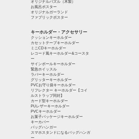
オリジナルパズル（木製）
お風呂ポスター
オリジナルガーランド
ファブリックポスター
キーホルダー・アクセサリー
クッションキーホルダー
カセットテープキーホルダー
ミニCDキーホルダー
レコード風キーホルダー&コースタ
ー
サインボールキーホルダー
緊急ホイッスル
ラバーキーホルダー
グリッターキーホルダー
PVCお守り袋キーホルダー
リフレクター キーホルダー【コイ
ルストラップ同封】
カード型キーホルダー
PUレザーキーホルダー
PVCキーホルダー
お菓子パッケージキーホルダー
キーカバー
バッグハンガー
スマホスタンドになるバッグハンガ
ー