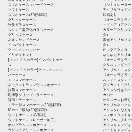
スマホケース（ハードケース）
（シミュレーター
ソフトケース
アクリルフィギュ
スマホケース(3D熱転写）
印刷あり
グリッターケース
《オーロラとラメ
強化ガラスケース
ィギュア（アクス
スクエア型強化ガラスケース
カラーアクリルフ
グリップケース
タ）
ネオンサンドケース
蓄光アクリルフィ
インパクトケース
タ）
クッションバンパー
ビッグアクスタ
イリディセント
ゆらゆらアクリル
[プレミアムカラー]インパクトケー
《オーロラとラメ
ス
クリルフィギュア
[プレミアムカラー]クッションバン
アクリルミニスタ
パーケース
《オーロラとラメ
エコスマホケース
ルフォトスタンド
ネックストラップ付スマホケース
ダイカットアクリ
抗菌スマホケース
アクスタ付きペッ
耐衝撃グリップミラーケース
カバー
背面ミラーケース
オリジナルお座り
ミラー付スマホケース(3D熱転写)
アクリルネックレ
ICカード収納(3D熱転写)
アクスタになるキ
ウッドケース（UV印刷）
スマホスタンドキ
ウッドケース（レーザー加工）
アクリルこまキー
ホログラムスマホケース
アイスキャンディ
ラグジュアリースマホケース
ハートキャンディ